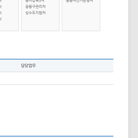
처
공사감독3처
공공자전거운영처
처
공동구관리처
처
상수도지원처
처
담당업무