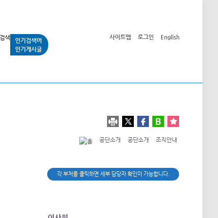
사이트맵
로그인
English
인기검색어
인기게시글
교통사업
시민광장
공단소개
정보공개
공단소개
공단소개
조직안내
각 부처를 클릭하면 세부 담당자 확인이 가능합니다.
이사회