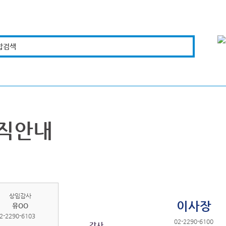
합검색
복지경제
문화체육
도로관리
시설안전
직안내
상임감사
이사장
유OO
2-2290-6103
02-2290-6100
감사