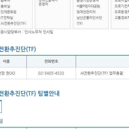
장애인콜택시
총무처
돔경기장운영처
도로시설
운영처
홍보실
서울어린이대공원
도로기전
인재문화원
청계천관리처
도로환경
IT전략실
남산곤돌라인수단
교통정보
AI전환추진단(TF)
(TF)
공시담당부서 : 인사노무처 인사팀
I전환추진단(TF)
이름
전화번호
단장 권OO
02-3405-4532
AI전환추진단(TF) 업무총괄
I전환추진단(TF) 팀별안내
팀