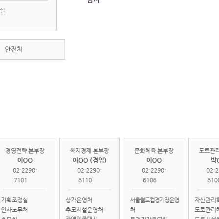
실
안전처
경영전략
복지경제
문화체육
도로
본부
본부
본부
본
경영전략 본부장
복지경제 본부장
문화체육 본부장
도로관리
이OO
이OO (겸임)
이OO
박
02-2290-
02-2290-
02-2290-
02-2
7101
6110
6106
610
기획조정실
상가운영처
서울월드컵경기장운영
자산관리
인사노무처
추모시설운영처
처
도로관리