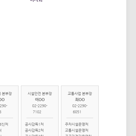
관리
시설안전
교통사업
부
본부
본부
 본부장
시설안전 본부장
교통사업 본부장
OO
이OO
최OO
290-
02-2290-
02-2290-
8
7102
6051
혁신처
공사감독1처
주차시설운영처
처
공사감독2처
교통시설운영처