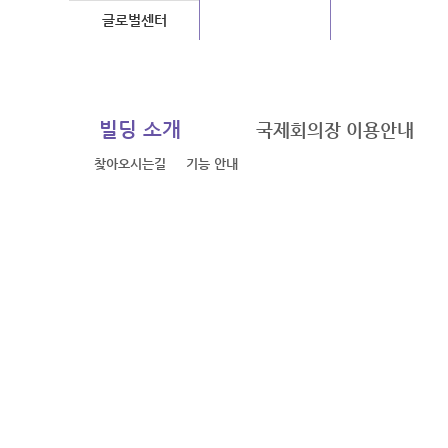
글로벌센터
지하도상가
장사시설
빌딩 소개
국제회의장 이용안내
찾아오시는길
기능 안내
SUN
MO
2
3
9
10
16
17