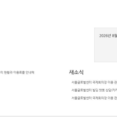
23
24
30
31
2026년 
새소식
1번 팝업존
2번 팝업존
서울글로벌센터 국제회의장 이용 관
서울글로벌센터 빌딩 챗봇 상담(카
서울글로벌센터 국제회의장 이용 관
팝업존 재생
팝업존 멈춤