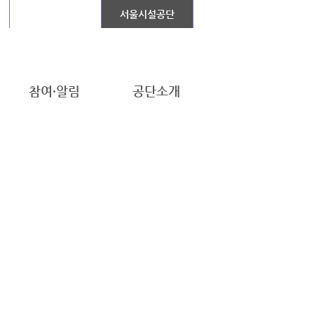
장애인콜택시
서울시설공단
참여·알림
공단소개
2026.08
N
TUE
WED
THU
FRI
SAT
1
4
5
6
7
8
11
12
13
14
15
18
19
20
21
22