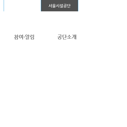
어린이대공원
서울시설공단
참여·알림
공단소개
2026.08
N
TUE
WED
THU
FRI
SAT
1
4
6
7
8
5
11
12
13
14
15
18
19
20
21
22