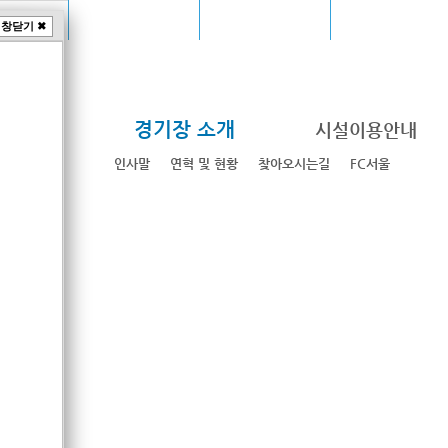
드컵경기장
장충체육관
고척스카이돔
청계천
창닫기 ✖
✖
장
경기장 소개
시설이용안내
인사말
연혁 및 현황
찾아오시는길
FC서울
SUN
MO
2
3
10
9
16
17