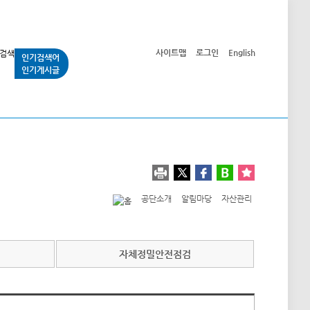
사이트맵
로그인
English
인기검색어
인기게시글
교통사업
시민광장
공단소개
정보공개
공단소개
알림마당
자산관리
자체정밀안전점검