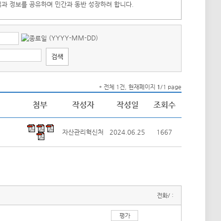
식과 정보를 공유하며 민간과 동반 성장하려 합니다.
(YYYY-MM-DD)
* 전체 1건, 현재페이지
1
/1 page
첨부
작성자
작성일
조회수
자산관리혁신처
2024.06.25
1667
전화/ :