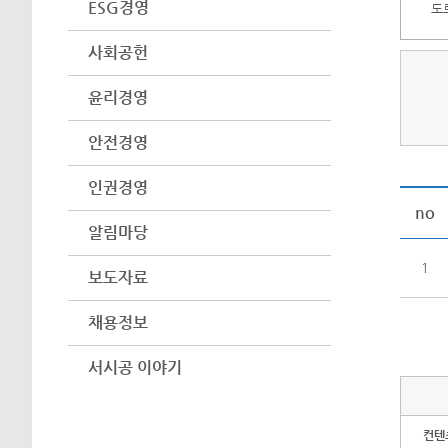
ESG경영
도
사회공헌
윤리경영
안전경영
인권경영
no
알림마당
1
보도자료
채용정보
서시공 이야기
컨텐