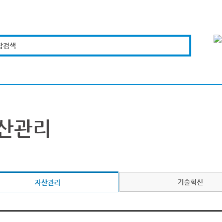
합검색
복지경제
문화체육
도로관리
시설안전
산관리
기술혁신
자산관리