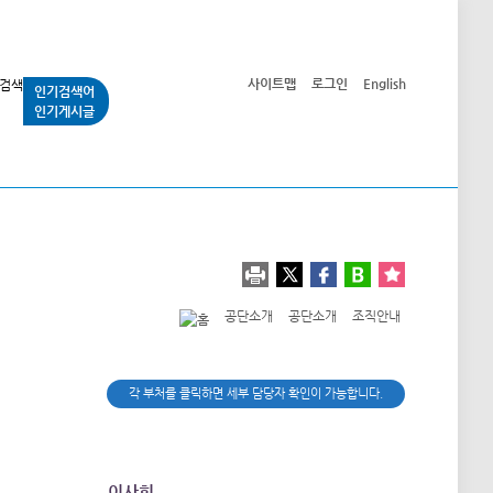
사이트맵
로그인
English
인기검색어
인기게시글
교통사업
시민광장
공단소개
정보공개
공단소개
공단소개
조직안내
각 부처를 클릭하면 세부 담당자 확인이 가능합니다.
이사회