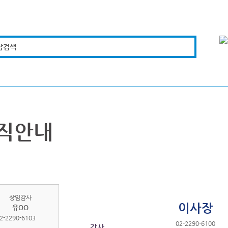
합검색
복지경제
문화체육
도로관리
시설안전
직안내
상임감사
이사장
유OO
2-2290-6103
02-2290-6100
감사