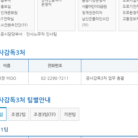
장애인콜택시
총무처
돔경기장운영처
도로시설
운영처
홍보실
서울어린이대공원
도로기전
인재문화원
청계천관리처
도로환경
IT전략실
남산곤돌라인수단
교통정보
AI전환추진단(TF)
(TF)
공시담당부서 : 인사노무처 인사팀
사감독3처
이름
전화번호
처장 이OO
02-2290-7211
공사감독3처 업무 총괄
사감독3처 팀별안내
팀
조경2팀
조경3팀(TF)
기전팀
1팀