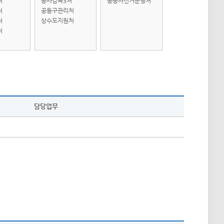
처
공사감독3처
공공자전거운영처
처
공동구관리처
처
상수도지원처
처
담당업무