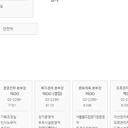
실
안전처
경영전략
복지경제
문화체육
도로
본부
본부
본부
본
경영전략 본부장
복지경제 본부장
문화체육 본부장
도로관리
이OO
이OO (겸임)
이OO
박
02-2290-
02-2290-
02-2290-
02-2
7101
6110
6106
610
기획조정실
상가운영처
서울월드컵경기장운영
자산관리
인사노무처
추모시설운영처
처
도로관리