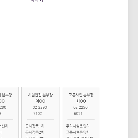
관리
시설안전
교통사업
부
본부
본부
 본부장
시설안전 본부장
교통사업 본부장
OO
이OO
최OO
290-
02-2290-
02-2290-
8
7102
6051
혁신처
공사감독1처
주차시설운영처
처
공사감독2처
교통시설운영처