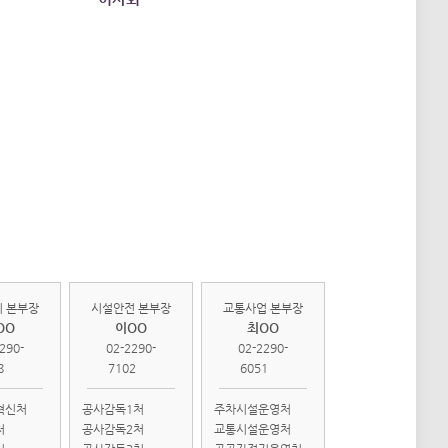
관리
시설안전
교통사업
부
본부
본부
 본부장
시설안전 본부장
교통사업 본부장
OO
이OO
최OO
290-
02-2290-
02-2290-
8
7102
6051
혁신처
공사감독1처
주차시설운영처
처
공사감독2처
교통시설운영처