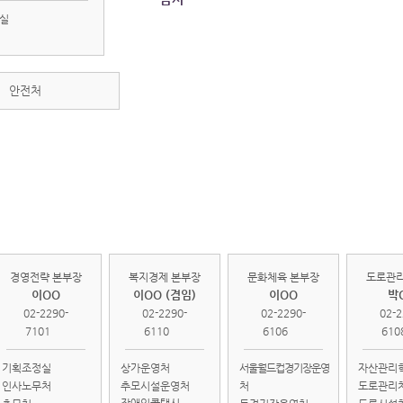
실
안전처
경영전략
복지경제
문화체육
도로
본부
본부
본부
본
경영전략 본부장
복지경제 본부장
문화체육 본부장
도로관리
이OO
이OO (겸임)
이OO
박
02-2290-
02-2290-
02-2290-
02-2
7101
6110
6106
610
기획조정실
상가운영처
서울월드컵경기장운영
자산관리
인사노무처
추모시설운영처
처
도로관리