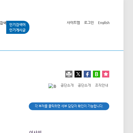
사이트맵
로그인
English
인기검색어
인기게시글
교통사업
시민광장
공단소개
정보공개
공단소개
공단소개
조직안내
각 부처를 클릭하면 세부 담당자 확인이 가능합니다.
이사회