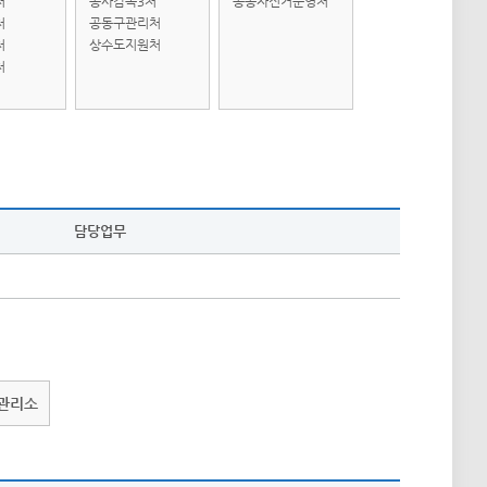
처
공사감독3처
공공자전거운영처
처
공동구관리처
처
상수도지원처
처
담당업무
관리소