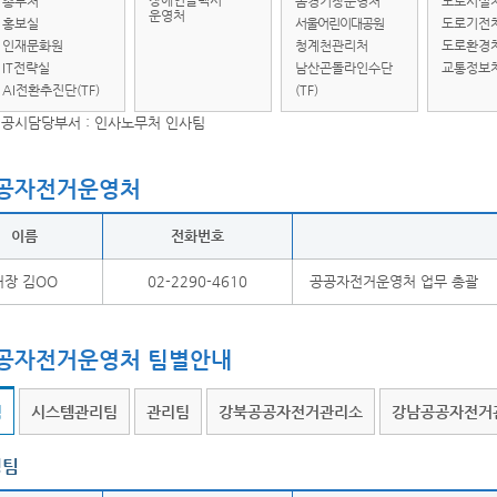
장애인콜택시
총무처
돔경기장운영처
도로시설
운영처
홍보실
서울어린이대공원
도로기전
인재문화원
청계천관리처
도로환경
IT전략실
남산곤돌라인수단
교통정보
AI전환추진단(TF)
(TF)
공시담당부서 : 인사노무처 인사팀
공자전거운영처
이름
전화번호
처장 김OO
02-2290-4610
공공자전거운영처 업무 총괄
공자전거운영처 팀별안내
팀
시스템관리팀
관리팀
강북공공자전거관리소
강남공공자전거
영팀