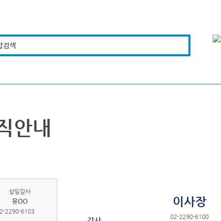
합검색
복지경제
문화체육
도로관리
시설안전
직안내
상임감사
이사장
유OO
2-2290-6103
02-2290-6100
감사