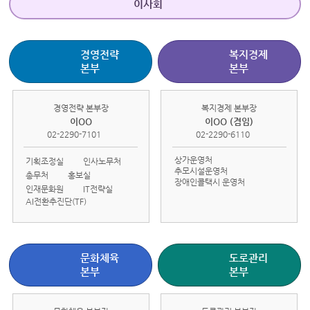
이사회
경영전략
복지경제
본부
본부
경영전략 본부장
복지경제 본부장
이OO
이OO (겸임)
02-2290-7101
02-2290-6110
상가운영처
기획조정실
인사노무처
추모시설운영처
총무처
홍보실
장애인콜택시 운영처
인재문화원
IT전략실
AI전환추진단(TF)
문화체육
도로관리
본부
본부