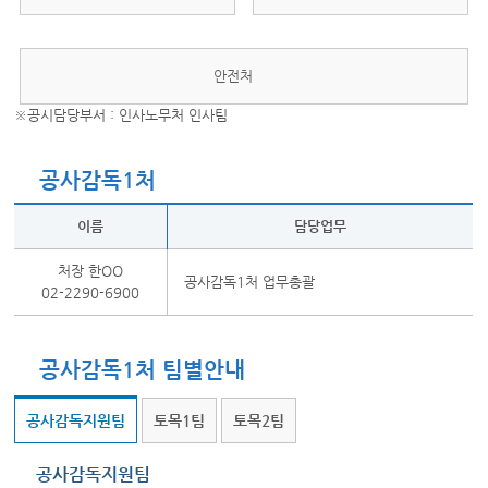
안전처
※공시담당부서 : 인사노무처 인사팀
공사감독1처
이름
담당업무
처장 한OO
공사감독1처 업무총괄
02-2290-6900
공사감독1처 팀별안내
공사감독지원팀
토목1팀
토목2팀
공사감독지원팀