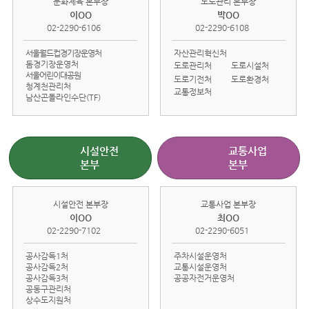
문화체육 본부장
도로관리 본부장
이OO
박OO
02-2290-6106
02-2290-6108
서울월드컵경기장운영처
자산관리혁신처
돔경기장운영처
도로관리처
도로시설처
서울어린이대공원
도로기전처
도로환경처
청계천관리처
교통정보처
남산곤돌라인수단(TF)
시설안전
교통사업
본부
본부
시설안전 본부장
교통사업 본부장
이OO
최OO
02-2290-7102
02-2290-6051
공사감독1처
주차시설운영처
공사감독2처
교통시설운영처
공사감독3처
공공자전거운영처
공동구관리처
상수도지원처