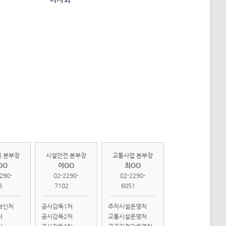
관리
시설안전
교통사업
부
본부
본부
 본부장
시설안전 본부장
교통사업 본부장
OO
이OO
최OO
290-
02-2290-
02-2290-
8
7102
6051
혁신처
공사감독1처
주차시설운영처
처
공사감독2처
교통시설운영처