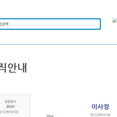
합검색
복지경제
문화체육
도로관리
시설안전
직안내
상임감사
이사장
유OO
2-2290-6103
02-2290-6100
감사