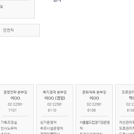
실
안전처
경영전략
복지경제
문화체육
도로
본부
본부
본부
본
경영전략 본부장
복지경제 본부장
문화체육 본부장
도로관리
이OO
이OO (겸임)
이OO
박
02-2290-
02-2290-
02-2290-
02-2
7101
6110
6106
610
기획조정실
상가운영처
서울월드컵경기장운영
자산관리
인사노무처
추모시설운영처
처
도로관리