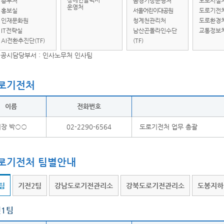
장애인콜택시
총무처
돔경기장운영처
도로시설
운영처
홍보실
서울어린이대공원
도로기전
인재문화원
청계천관리처
도로환경
IT전략실
남산곤돌라인수단
교통정보
AI전환추진단(TF)
(TF)
공시담당부서 : 인사노무처 인사팀
로기전처
이름
전화번호
처장 박○○
02-2290-6564
도로기전처 업무 총괄
로기전처 팀별안내
팀
기전2팀
강남도로기전관리소
강북도로기전관리소
도봉지하
1팀