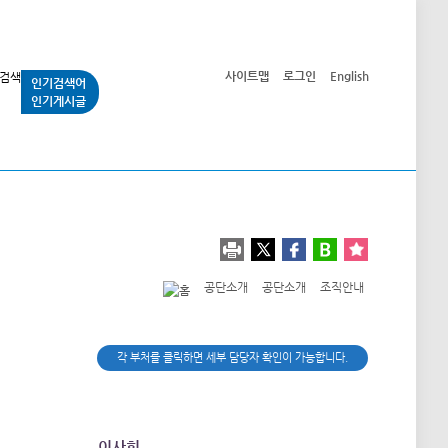
사이트맵
로그인
English
인기검색어
인기게시글
교통사업
시민광장
공단소개
정보공개
공단소개
공단소개
조직안내
각 부처를 클릭하면 세부 담당자 확인이 가능합니다.
이사회