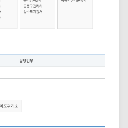
처
공사감독3처
공공자전거운영처
처
공동구관리처
처
상수도지원처
처
담당업무
차도관리소