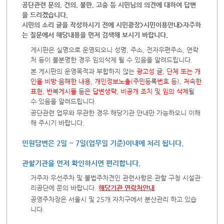
공단관련 문의, 건의, 불만, 고충 등 시민님의 의견에 대하여 답변
을 드리겠습니다.
시민의 소리 글을 작성하시기 전에 시민광장>시민이용안내>자주하
는 질문에서 해당내용을 먼저 검색해 보시기 바랍니다.
게시판은 실명으로 운영되오니 성명, 주소, 전자우편주소, 연락
처 등이 불분명한 경우 임의삭제 될 수 있음을 알려드립니다.
본 게시판의 운영목적과 부합하지 않는
광고성 글, 단체 또는 개
인을 비방·음해한 내용, 개인정보노출(주민등록번호 등), 저속한
표현, 반복게시물 등은 답변생략, 비공개 조치 및 임의 삭제
될
수 있음을 알려드립니다.
공단관련 업무와 무관한 경우 해당기관 안내만 가능하오니 이해
해 주시기 바랍니다.
민원답변은 2일 ~ 7일(업무일 기준)이내에 처리 됩니다.
관할기관을 먼저 확인하시면 편리합니다.
거주자 우선주차 및 불법주차견인 관련사항은 관할 구청 시설관
리공단에 문의 바랍니다.
해당기관 연락처안내
공영주차장은 서울시 및 25개 자치구에서 분산관리 하고 있습
니다.