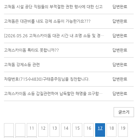
고척돔 시설 공단 직원들의 부적절한 권한 행사에 대한 신고
답변완료
고척돔은 대관비를 내도 강제 소등이 가능한가요???
답변완료
[2026.05.26 고척스카이돔 대관 시간 내 조명 소등 및 경기 후 훈련 제한 조치에...
답변완료
고척스카이돔 특타도 못합니까??
답변완료
고척돔 강제소등 관련
답변완료
차량번호(715수4830)구태종주임님을 칭찬합니다.
답변완료
고척스카이돔 소등 갑질관련하여 납득할만 해명을 요구합니다.
답변완료
글쓰기
11
12
13
14
15
16
17
18
19