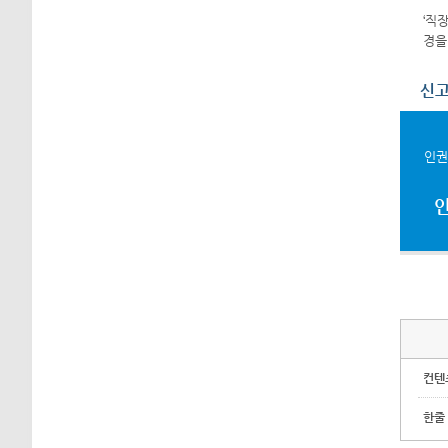
‘직
경을
신고
인권
컨텐
한줄