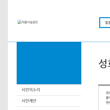
본문바로가기
통
성
시민의소리
성
불
시민제안
연