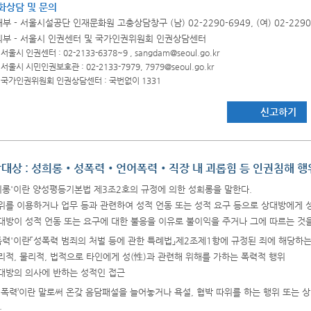
화상담 및 문의
내부 - 서울시설공단 인재문화원 고충상담창구 (남) 02-2290-6949, (여) 02-229
외부 - 서울시 인권센터 및 국가인권위원회 인권상담센터
서울시 인권센터 : 02-2133-6378~9 ,
sangdam@seoul.go.kr
서울시 시민인권보호관 : 02-2133-7979,
7979@seoul.go.kr
국가인권위원회 인권상담센터 : 국번없이 1331
신고하기
대상 : 성희롱‧성폭력‧언어폭력‧직장 내 괴롭힘 등 인권침해 행
희롱'이란 양성평등기본법 제3조2호의 규정에 의한 성희롱을 말한다.
위를 이용하거나 업무 등과 관련하여 성적 언동 또는 성적 요구 등으로 상대방에게
대방이 성적 언동 또는 요구에 대한 불응을 이유로 불이익을 주거나 그에 따르는 것
폭력'이란「성폭력 범죄의 처벌 등에 관한 특례법」제2조제1항에 규정된 죄에 해당하는
리적, 물리적, 법적으로 타인에게 성(性)과 관련해 위해를 가하는 폭력적 행위
대방의 의사에 반하는 성적인 접근
어폭력’이란 말로써 온갖 음담패설을 늘어놓거나 욕설, 협박 따위를 하는 행위 또는
.