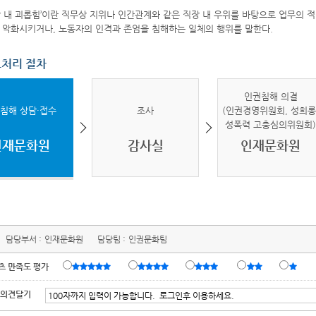
장 내 괴롭힘’이란 직무상 지위나 인간관계와 같은 직장 내 우위를 바탕으로 업무의
 악화시키거나, 노동자의 인격과 존엄을 침해하는 일체의 행위를 말한다.
처리 절차
인권침해 의결
침해 상담·접수
조사
(인권경영위원회, 성희롱
성폭력 고충심의위원회
인재문화원
감사실
인재문화원
담당부서 :
인재문화원
담당팀 :
인권문화팀
츠 만족도 평가
 의견달기