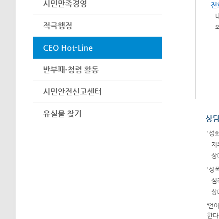
시민만족경영
전
적극행정
CEO Hot-Line
반부패·청렴 활동
시민안전신고센터
유실물 찾기
상담
'성
지
상
'성
심
상
‘언
한다