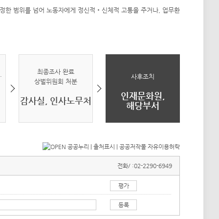
 적정한 범위를 넘어 노동자에게 정신적‧신체적 고통을 주거나, 업무환
최종조사 완료
·
사후조치
상벌위원회 처분
)
인재문화원,
감사실, 인사노무처
해당부서
전화/ :
02-2290-6949