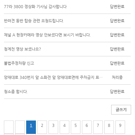
77라 3800 정상화 기사님 감사합니다
답변완료
반려견 동반 탑승 관련 요청드립니다.
답변완료
채널 A 현장카메라 영상 안보셨다면 보시기 바랍니다.
답변완료
청계천 영상 보셨나요?
답변완료
불법주정차량 신고
답변완료
양재대로 340번지 앞 소화전 앞 양재대로면에 주차금지 표시 요청드립니다.
처리중
청소좀 합시다.
답변완료
글쓰기
1
2
3
4
5
6
7
8
9