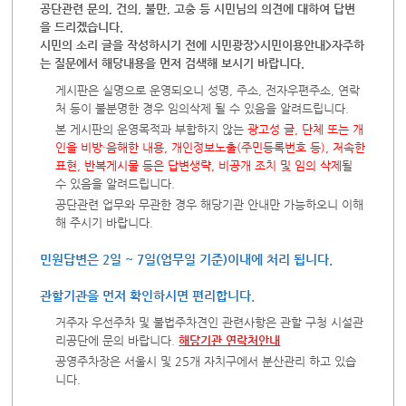
공단관련 문의, 건의, 불만, 고충 등 시민님의 의견에 대하여 답변
을 드리겠습니다.
시민의 소리 글을 작성하시기 전에 시민광장>시민이용안내>자주하
는 질문에서 해당내용을 먼저 검색해 보시기 바랍니다.
게시판은 실명으로 운영되오니 성명, 주소, 전자우편주소, 연락
처 등이 불분명한 경우 임의삭제 될 수 있음을 알려드립니다.
본 게시판의 운영목적과 부합하지 않는
광고성 글, 단체 또는 개
인을 비방·음해한 내용, 개인정보노출(주민등록번호 등), 저속한
표현, 반복게시물 등은 답변생략, 비공개 조치 및 임의 삭제
될
수 있음을 알려드립니다.
공단관련 업무와 무관한 경우 해당기관 안내만 가능하오니 이해
해 주시기 바랍니다.
민원답변은 2일 ~ 7일(업무일 기준)이내에 처리 됩니다.
관할기관을 먼저 확인하시면 편리합니다.
거주자 우선주차 및 불법주차견인 관련사항은 관할 구청 시설관
리공단에 문의 바랍니다.
해당기관 연락처안내
공영주차장은 서울시 및 25개 자치구에서 분산관리 하고 있습
니다.