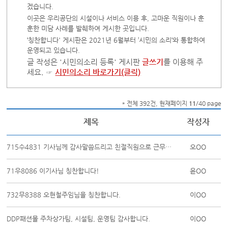
겠습니다.
이곳은 우리공단의 시설이나 서비스 이용 후, 고마운 직원이나 훈
훈한 미담 사례를 발췌하여 게시한 곳입니다.
‘칭찬합니다' 게시판은 2021년 6월부터 ’시민의 소리‘와 통합하여
운영되고 있습니다.
글 작성은 '시민의소리 등록' 게시판
글쓰기
를 이용해 주
세요. ☞
시민의소리 바로가기(클릭)
* 전체 392건, 현재페이지
11
/40 page
제목
작성자
715수4831 기사님께 감사말씀드리고 친절직원으로 근무평정에 꼭 반영해주시기 ...
오OO
71우8086 이기사님 칭찬합니다!
윤OO
732무8388 오현철주임님을 칭찬합니다.
이OO
DDP패션몰 주차상가팀, 시설팀, 운영팀 감사합니다.
이OO