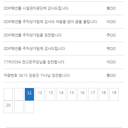
DDP패션몰 시설관리공단에 감사드립니다.
황OO
DDP패션몰 주차상가팀에 감사의 마음을 담아 글을 올립니다.
이OO
DDP패션몰 주차상가팀을 칭찬합니다.
주OO
DDP패션몰 주차상가팀에 감사드립니다.
박OO
77라3594 권고은주임님을 칭찬합니다
이OO
차량번호 3615 임승진 기사님 칭찬합니다!
황OO
11
12
13
14
15
16
17
18
19
20