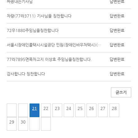
짜증내는기사님
답변완료
차량(77라3711) 기사님을 칭찬합니다
답변완료
72우1880주임님을칭찬합니다
답변완료
서울시장애인콜택시시설공단 민원(장애인바우처택시)(추가불만사항2
답변완료
77라7895면목차고지 이상호 주임님을칭찬합니다.
답변완료
감사합니다 칭찬합니다
답변완료
글쓰기
21
22
23
24
25
26
27
28
29
30