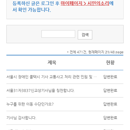
등록하신 글은 로그인 후
마이페이지 > 시민의소리
에
서 확인 가능합니다.
* 전체 471건, 현재페이지
21
/48 page
제목
현황
서울시 장애인 콜택시 기사 교통사고 처리 관련 민원 및 징계 요청
답변완료
서울31자3837신교상기사님을 칭찬합니다.
답변완료
누구를 위한 이동 수단인가요?
답변완료
기사님 감사합니다.
답변완료