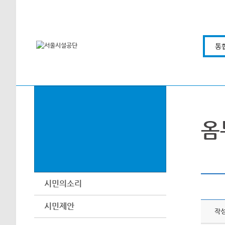
본문바로가기
통
옴
시민의소리
시민제안
작