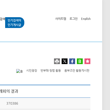
사이트맵
로그인
English
인기검색어
인기게시글
교통사업
시민광장
공단소개
정보공개
시민광장
반부패·청렴 활동
옴부즈만 활동게시판
정례회의 결과
370386