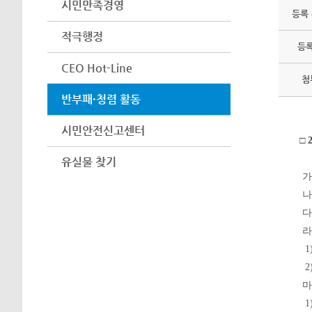
시민만족경영
등록
적극행정
등
CEO Hot-Line
첨
반부패·청렴 활동
시민안전신고센터
□
유실물 찾기
가.
나
다
라
1
2
마