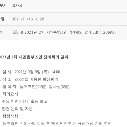
 부서
감사실
록일
2021/11/16 18:28
부
2021년_2차_시민옴부즈만_정례회의_결과.pdf(1,206KB)
 2021년 2차 시민옴부즈만 정례회의 결과
 일 시 : 2021년 9월 9일 (목), 14:00
. 장 소 : Zoom을 이용한 화상회의
. 참 석 자 : 옴부즈만(11명), 감사실(5명)
. 회의요지
) 주요 청렴(감사) 활동 보고
) 안건 논의 및 자문
. 행정사항
1) 옴부즈만 건의사항 검토 후 '행정안전부'에 규정개정 건의 추진