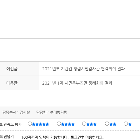
이전글
2021년도 기관간 청렴시민감사관 협력회의 결과
다음글
2021년 1차 시민옴부즈만 정례회의 결과
담당부서 :
감사실
담당팀 :
부패방지팀
츠 만족도 평가
 의견달기