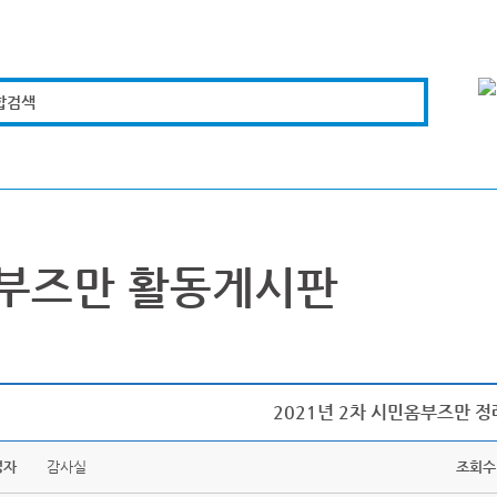
합검색
복지경제
문화체육
도로관리
시설안전
부즈만 활동게시판
2021년 2차 시민옴부즈만 
성자
감사실
조회수