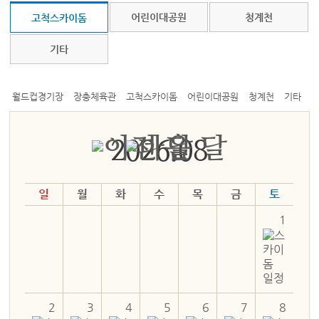
어린이대공원
청계천
고척스카이돔
기타
월드컵경기장
장충체육관
고척스카이돔
어린이대공원
청계천
기타
2026.08
일
월
화
수
목
금
토
1
2
3
4
5
6
7
8