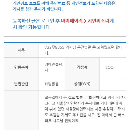
개인정보 보호를 위해 주민번호 등 개인정보가 포함된 내용은
게시를 삼가 주시기 바랍니다.
등록하신 글은 로그인 후
마이페이지 > 시민의소리
에
서 확인 가능합니다.
732무8355 기사님 운전습관 좀 고쳐줬으면 합니
제목
다.
장애인콜택
민원분야
작성자
SOO
시
답변관련
해당없음
공개(Y/N)
골목길에서 큰 길로 합류, 우회전하려고 택시, 제 차,
그리고 서울장애인택시가 순서대로 기다리는데 제
차 뒤에 있던 서울장애인택시는 저를 추월하고 택시
도 추월할 기세로 우회전을 시도. 왼 쪽에서 온 버스
와도 사고날 뻔했어요.