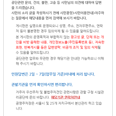
공단관련 문의, 건의, 불만, 고충 등 시민님의 의견에 대하여 답변
을 드리겠습니다.
시민의 소리 글을 작성하시기 전에 시민광장>시민이용안내>자주하
는 질문에서 해당내용을 먼저 검색해 보시기 바랍니다.
게시판은 실명으로 운영되오니 성명, 주소, 전자우편주소, 연락
처 등이 불분명한 경우 임의삭제 될 수 있음을 알려드립니다.
본 게시판의 운영목적과 부합하지 않는
광고성 글, 단체 또는 개
인을 비방·음해한 내용, 개인정보노출(주민등록번호 등), 저속한
표현, 반복게시물 등은 답변생략, 비공개 조치 및 임의 삭제
될
수 있음을 알려드립니다.
공단관련 업무와 무관한 경우 해당기관 안내만 가능하오니 이해
해 주시기 바랍니다.
민원답변은 2일 ~ 7일(업무일 기준)이내에 처리 됩니다.
관할기관을 먼저 확인하시면 편리합니다.
거주자 우선주차 및 불법주차견인 관련사항은 관할 구청 시설관
리공단에 문의 바랍니다.
해당기관 연락처안내
공영주차장은 서울시 및 25개 자치구에서 분산관리 하고 있습
니다.