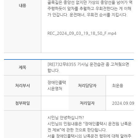
골목길은 중앙선 없지만 가상의 중앙선을 넘어가 역
내용
주행하듯이 앞차를 추월하고 우회전한다는 게 이해
가 안갑니다. 운전매너, 우회전 순서를 지킵시다.
REC_2024_09_03_19_18_50_F.mp4
[RE]732무8355 기사님 운전습관 좀 고쳐줬으면
제목
합니다.
장애인콜택
처리부서
처리담당자
최운용
시운영처
첨부파일
처리일자
2024.09.09
시민님 안녕하십니까?
시민님의 민원내용은 “장애인콜택시 운전원 난폭운
전 제보”에 관한 것으로 판단됩니다.
서울 장애인콜택시의 난폭운전 행위에 대해 알려주