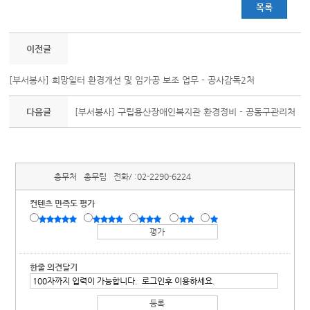
목록
이전글
[부서봉사] 희망일터 환경개선 및 임가공 보조 업무 - 공사감독2처
다음글
[부서봉사] 구립용산장애인복지관 환경정비 - 공동구관리처
총무처
총무팀
전화/ :
02-2290-6224
컨텐츠 만족도 평가
한줄 의견달기