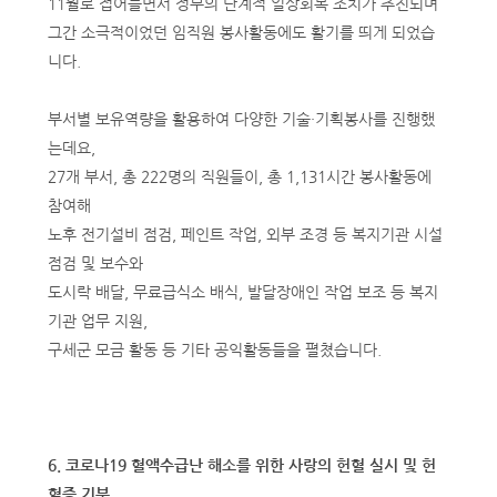
11월로 접어들면서 정부의 단계적 일상회복 조치가 추진되며
그간 소극적이었던 임직원 봉사활동에도 활기를 띄게 되었습
니다.
부서별 보유역량을 활용하여 다양한 기술·기획봉사를 진행했
는데요,
27개 부서, 총 222명의 직원들이, 총 1,131시간 봉사활동에
참여해
노후 전기설비 점검, 페인트 작업, 외부 조경 등 복지기관 시설
점검 및 보수와
도시락 배달, 무료급식소 배식, 발달장애인 작업 보조 등 복지
기관 업무 지원,
구세군 모금 활동 등 기타 공익활동들을 펼쳤습니다.
6. 코로나19 혈액수급난 해소를 위한 사랑의 헌혈 실시 및 헌
혈증 기부