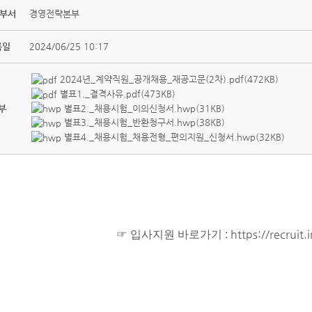
 부서
경영전략본부
록일
2024/06/25 10:17
2024년_계약직원_공개채용_재공고문(2차).pdf(472KB)
별표1._결격사유.pdf(473KB)
별표2._채용시험_이의신청서.hwp(31KB)
부
별표3._채용시험_반환청구서.hwp(38KB)
별표4._채용시험_채용전형_편의지원_신청서.hwp(32KB)
https://recruit.
☞
입사지원 바로가기 :