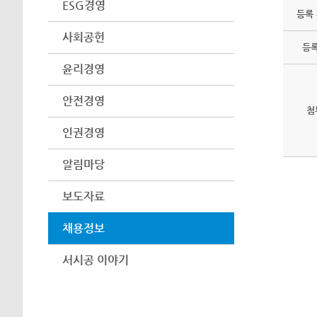
ESG경영
등록
사회공헌
등
윤리경영
안전경영
첨
인권경영
알림마당
보도자료
채용정보
서시공 이야기