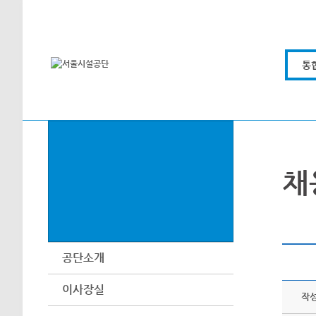
본문바로가기
통
채
공단소개
이사장실
작