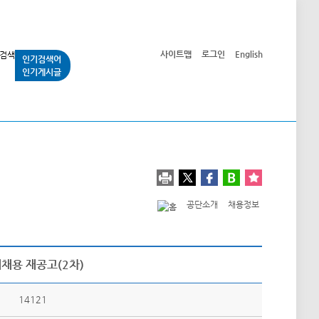
사이트맵
로그인
English
인기검색어
인기게시글
교통사업
시민광장
공단소개
정보공개
공단소개
채용정보
채용 재공고(2차)
14121