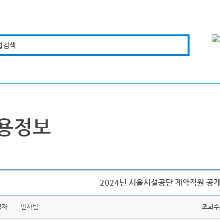
합검색
복지경제
문화체육
도로관리
시설안전
용정보
2024년 서울시설공단 계약직원 공개
성자
인사팀
조회수