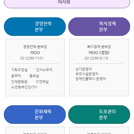
이사회
경영전략
복지경제
본부
본부
경영전략 본부장
복지경제 본부장
이OO
이OO (겸임)
02-2290-7101
02-2290-6110
상가운영처
기획조정실
인사노무처
추모시설운영처
총무처
홍보실
장애인콜택시 운영처
인재문화원
IT전략실
AI전환추진단(TF)
문화체육
도로관리
본부
본부