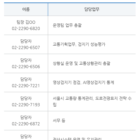
이름
담당업무
팀장 김OO
운영팀 업무 총괄
02-2290-6820
담당자
교통기획업무, 검지기 성능평가
02-2290-6507
담당자
상황실 운영 및 교통상황관리 총괄
02-2290-6506
담당자
영상검지기 점검, AI영상검지기 통계
02-2290-7221
담당자
서울시 교통량 통계관리, 도로전광표지 전략 수
02-2290-7193
립
담당자
서무 등
02-2290-6872
담당자
전산시스템 운영 및 유지관리