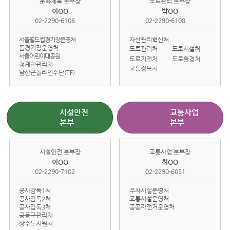
문화체육 본부장
도로관리 본부장
이OO
박OO
02-2290-6106
02-2290-6108
서울월드컵경기장운영처
자산관리혁신처
돔경기장운영처
도로관리처
도로시설처
서울어린이대공원
도로기전처
도로환경처
청계천관리처
교통정보처
남산곤돌라인수단(TF)
시설안전
교통사업
본부
본부
시설안전 본부장
교통사업 본부장
이OO
최OO
02-2290-7102
02-2290-6051
공사감독1처
주차시설운영처
공사감독2처
교통시설운영처
공사감독3처
공공자전거운영처
공동구관리처
상수도지원처