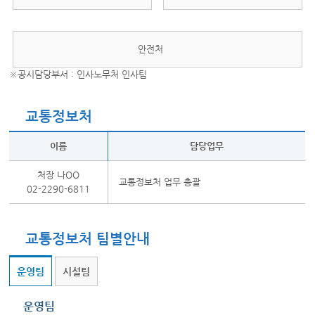
안전처
※공시담당부서 : 인사노무처 인사팀
교통정보처
이름
담당업무
처장 나OO
교통정보처 업무 총괄
02-2290-6811
교통정보처 팀별안내
운영팀
시설팀
운영팀