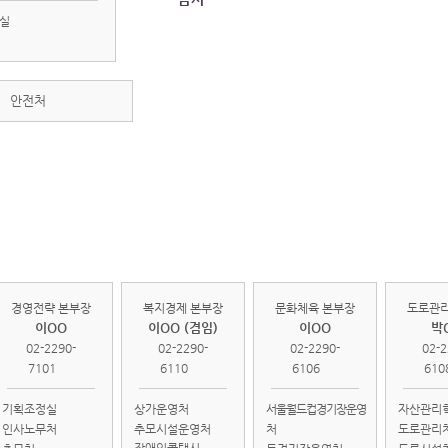
실
안전처
경영전략
복지경제
문화체육
도로
본부
본부
본부
본
경영전략 본부장
복지경제 본부장
문화체육 본부장
도로관리
이OO
이OO (겸임)
이OO
박
02-2290-
02-2290-
02-2290-
02-2
7101
6110
6106
610
기획조정실
상가운영처
서울월드컵경기장운영
자산관리
인사노무처
추모시설운영처
처
도로관리