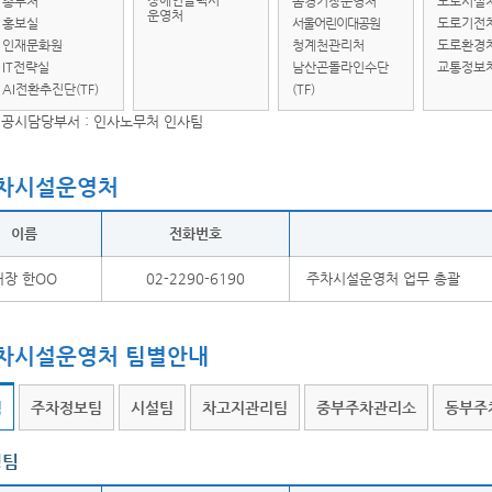
장애인콜택시
총무처
돔경기장운영처
도로시설
운영처
홍보실
서울어린이대공원
도로기전
인재문화원
청계천관리처
도로환경
IT전략실
남산곤돌라인수단
교통정보
AI전환추진단(TF)
(TF)
공시담당부서 : 인사노무처 인사팀
차시설운영처
이름
전화번호
처장 한OO
02-2290-6190
주차시설운영처 업무 총괄
차시설운영처 팀별안내
팀
주차정보팀
시설팀
차고지관리팀
중부주차관리소
동부주
영팀