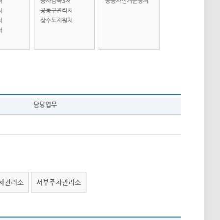
처
공사감독3처
공공자전거운영처
처
공동구관리처
처
상수도지원처
처
담당업무
차관리소
서부주차관리소