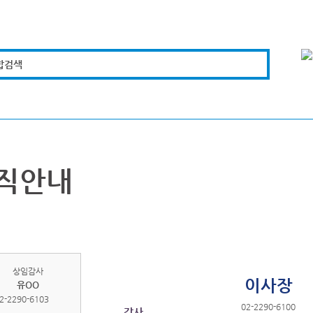
합검색
복지경제
문화체육
도로관리
시설안전
직안내
상임감사
이사장
유OO
2-2290-6103
02-2290-6100
감사