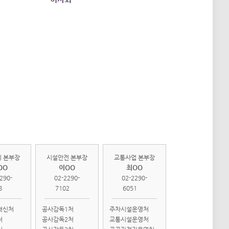
관리
시설안전
교통사업
부
본부
본부
 본부장
시설안전 본부장
교통사업 본부장
OO
이OO
최OO
290-
02-2290-
02-2290-
8
7102
6051
혁신처
공사감독1처
주차시설운영처
처
공사감독2처
교통시설운영처