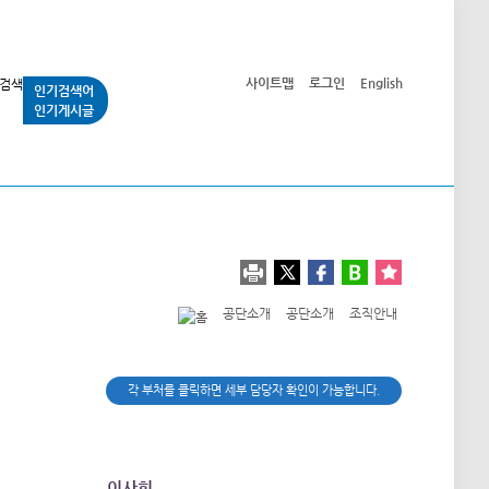
사이트맵
로그인
English
인기검색어
인기게시글
교통사업
시민광장
공단소개
정보공개
공단소개
공단소개
조직안내
각 부처를 클릭하면 세부 담당자 확인이 가능합니다.
이사회