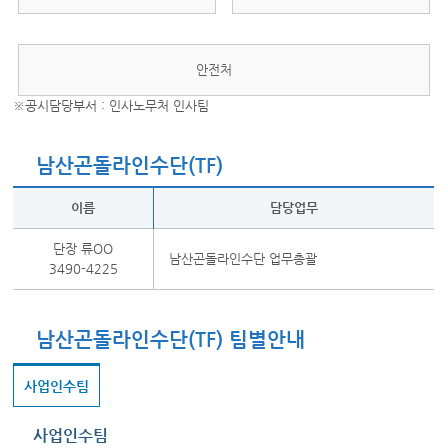
안전처
※공시담당부서 : 인사노무처 인사팀
남산곤돌라인수단(TF)
이름
담당업무
단장 류OO
남산곤돌라인수단 업무총괄
3490-4225
남산곤돌라인수단(TF) 팀별안내
사업인수팀
사업인수팀