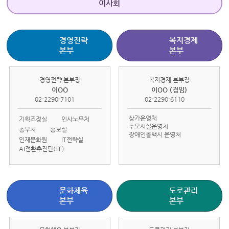
이사회
경영전략
복지경제
본부
본부
경영전략 본부장
복지경제 본부장
이OO
이OO (겸임)
02-2290-7101
02-2290-6110
상가운영처
기획조정실
인사노무처
추모시설운영처
총무처
홍보실
장애인콜택시 운영처
인재문화원
IT전략실
AI전환추진단(TF)
문화체육
도로관리
본부
본부