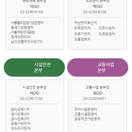
문화체육 본부장
도로관리 본부장
이OO
박OO
02-2290-6106
02-2290-6108
서울월드컵경기장운영처
자산관리혁신처
돔경기장운영처
도로관리처
도로시설처
서울어린이대공원
도로기전처
도로환경처
청계천관리처
교통정보처
남산곤돌라인수단(TF)
시설안전
교통사업
본부
본부
시설안전 본부장
교통사업 본부장
이OO
최OO
02-2290-7102
02-2290-6051
공사감독1처
주차시설운영처
공사감독2처
교통시설운영처
공사감독3처
공공자전거운영처
공동구관리처
상수도지원처