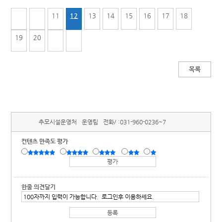
11
12
13
14
15
16
17
18
19
20
목록
추모시설운영처
운영팀
전화/ :
031-960-0236~7
컨텐츠 만족도 평가
한줄 의견달기