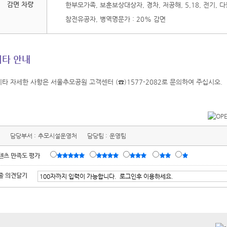
감면 차량
한부모가족, 보훈보상대상자, 경차, 저공해, 5,18, 전기, 다
참전유공자, 병역명문가 : 20% 감면
기타 안내
기타 자세한 사항은 서울추모공원 고객센터 (☎)1577-2082로 문의하여 주십시오.
담당부서 :
추모시설운영처
담당팀 :
운영팀
텐츠 만족도 평가
줄 의견달기