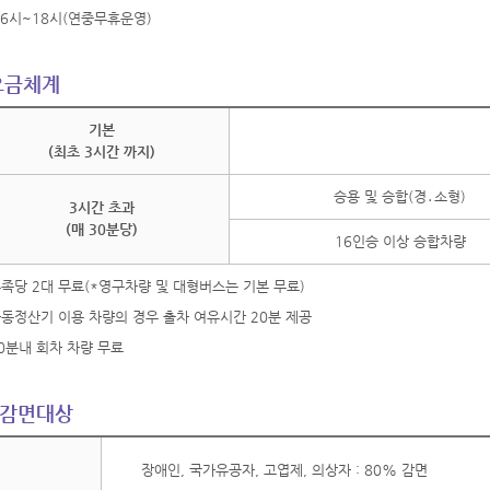
06시~18시(연중무휴운영)
요금체계
기본
(최초 3시간 까지)
승용 및 승합(경․소형)
3시간 초과
(매 30분당)
16인승 이상 승합차량
족당 2대 무료(*영구차량 및 대형버스는 기본 무료)
동정산기 이용 차량의 경우 출차 여유시간 20분 제공
0분내 회차 차량 무료
감면대상
장애인, 국가유공자, 고엽제, 의상자 : 80% 감면