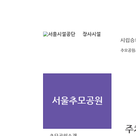
본문바로가기
로그인
장사시설
시립승
추모공원
서울추모공원
주
추모공원소개