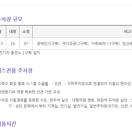
주차장 규모
계
대형
소형
비고
23
26
97
장애인(5구획), 국가유공(2구획), 가족배려(13구획), 임산
기차 충전소 2구획 설치
버스전용 주차장
유족이 화장 종료 시 1층 수골홀 → 선큰 → 지하주차장으로 연결되어 이동의 편리성
자연환기와 채광 확보한 선큰 가든 조성
이용시간