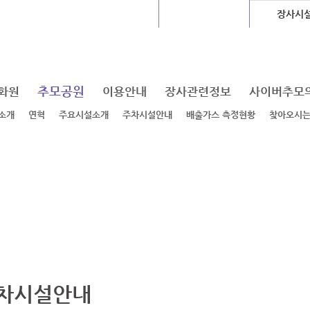
글로벌센터
지하도상가
장사시
추모공원
화원
이용안내
장사관련정보
사이버추모
소개
연혁
주요시설소개
주차시설안내
배출가스 측정현황
찾아오시
차시설안내