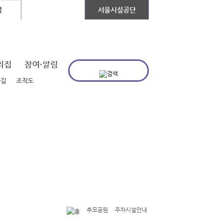
설
장애인콜택시
서울시설공단
의집
참여·알림
는길
조직도
추모공원
주차시설안내