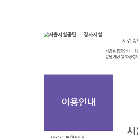
본문바로가기
로그인
장사시설
시립승
사용료 통합안내
화
윤달 개장 및 화장절
이용안내
서
사용료 통합안내