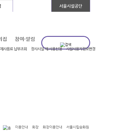
설
장애인콜택시
서울시설공단
의집
참여·알림
/재사용료 납부조회
장사시설 재 사용신청
시설사용자정보변경
이용안내
화장
화장이용안내
서울시립승화원