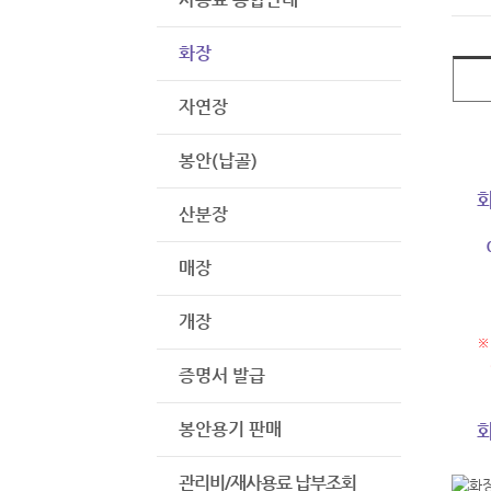
화장
자연장
봉안(납골)
산분장
매장
개장
※
관
증명서 발급
봉안용기 판매
관리비/재사용료 납부조회