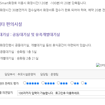
mart화장로 이용시 화장시간(120분→100분)이 20분 단축됩니다.
장시간 30분전까지 접수실에서 화장서류 접수가 완료 되어야 하며, 예약 20분 전
기타 편의시설
대기실 : 공동대기실 및 유족개별대기실
화장진행시 공동대기실, 개별대기실 등의 휴식공간이 마련되어 있습니다.
공동대기실 : 승화원 1층 5실
개별대기실 : 승화원 2층 21실
담당부서 :
추모시설운영처
담당팀 :
운영팀
텐츠 만족도 평가
줄 의견달기