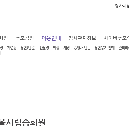
글로벌센터
지하도상가
장사시
이용안내
화원
추모공원
장사관련정보
사이버추모
장
자연장
봉안(납골)
산분장
매장
개장
증명서 발급
봉안용기 판매
관리비
차
울시립승화원