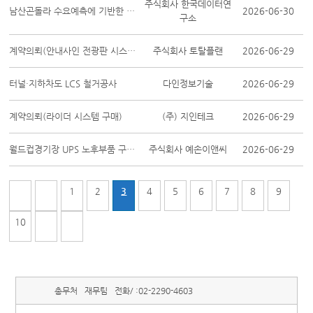
주식회사 한국데이터연
남산곤돌라 수요예측에 기반한 운영효율화 방안 도출 용역
2026-06-30
구소
계약의뢰(안내사인 전광판 시스템 교체)
주식회사 토탈플랜
2026-06-29
터널·지하차도 LCS 철거공사
다인정보기술
2026-06-29
계약의뢰(라이더 시스템 구매)
(주) 지인테크
2026-06-29
월드컵경기장 UPS 노후부품 구매설치
주식회사 예손이앤씨
2026-06-29
1
2
3
4
5
6
7
8
9
10
총무처
재무팀
전화/ :
02-2290-4603