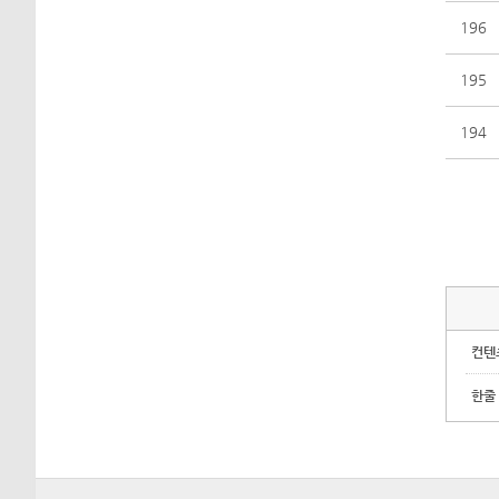
196
195
194
컨텐
한줄