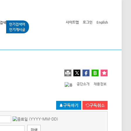
사이트맵
로그인
English
인기검색어
인기게시글
교통사업
시민광장
공단소개
정보공개
공단소개
채용정보
구독하기
구독취소
(YYYY-MM-DD)