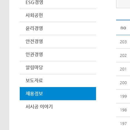
ESG경영
사회공헌
no
윤리경영
안전경영
203
인권경영
202
알림마당
201
보도자료
200
채용정보
199
서시공 이야기
198
197