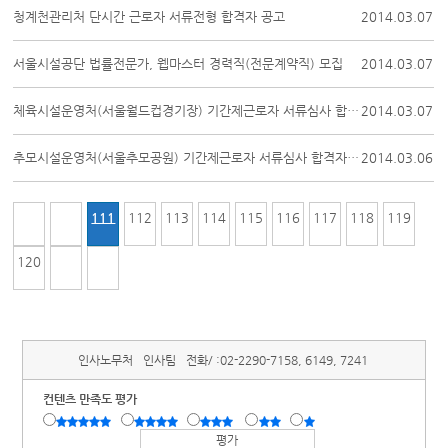
청계천관리처 단시간 근로자 서류전형 합격자 공고
2014.03.07
서울시설공단 법률전문가, 웹마스터 경력직(전문계약직) 모집
2014.03.07
체육시설운영처(서울월드컵경기장) 기간제근로자 서류심사 합격자 명단 및 면접전...
2014.03.07
추모시설운영처(서울추모공원) 기간제근로자 서류심사 합격자 명단 및 면접전형 계획
2014.03.06
111
112
113
114
115
116
117
118
119
120
인사노무처
인사팀
전화/ :
02-2290-7158, 6149, 7241
컨텐츠 만족도 평가