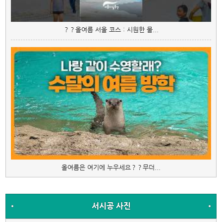
？？올여름 서울 코스 : 시원한 물...
올여름은 여기에 누우세요？？무더...
서시공 사진