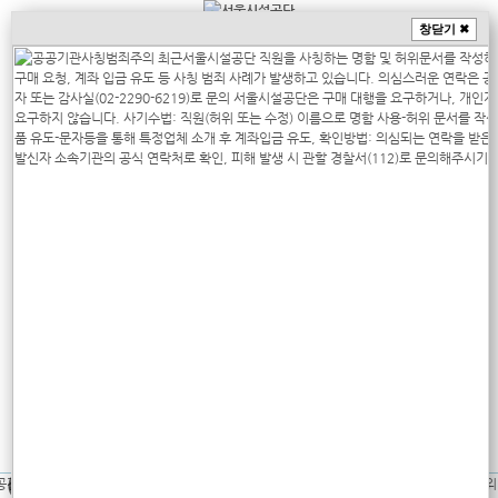
창닫기 ✖
상단메뉴