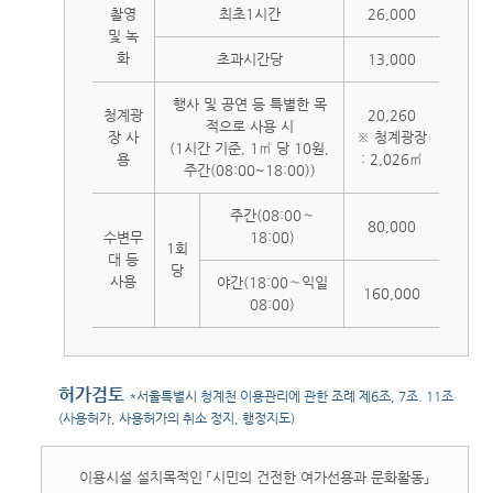
촬영
최초1시간
26,000
및 녹
화
초과시간당
13,000
행사 및 공연 등 특별한 목
청계광
20,260
적으로 사용 시
장 사
※ 청계광장
(1시간 기준, 1㎡ 당 10원,
용
: 2,026㎡
주간(08:00~18:00))
주간(08:00～
80,000
수변무
18:00)
1회
대 등
당
사용
야간(18:00～익일
160,000
08:00)
허가검토
*서울특별시 청계천 이용관리에 관한 조례 제6조, 7조. 11조
(사용허가, 사용허가의 취소 정지, 행정지도)
이용시설 설치목적인 「시민의 건전한 여가선용과 문화활동」