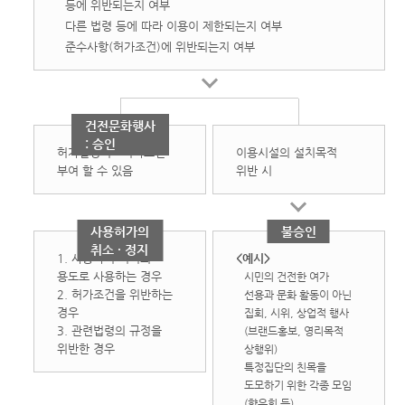
등에 위반되는지 여부
다른 법령 등에 따라 이용이 제한되는지 여부
준수사항(허가조건)에 위반되는지 여부
건전문화행사
: 승인
허가결정시 : 허가조건
이용시설의 설치목적
부여 할 수 있음
위반 시
사용허가의
불승인
취소 · 정지
1. 사용목적 이외의
<예시>
용도로 사용하는 경우
시민의 건전한 여가
2. 허가조건을 위반하는
선용과 문화 활동이 아닌
경우
집회, 시위, 상업적 행사
3. 관련법령의 규정을
(브랜드홍보, 영리목적
위반한 경우
상행위)
특정집단의 친목을
도모하기 위한 각종 모임
(향우회 등)