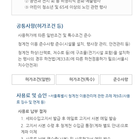
② 공연과 전시 회 등 비영리적 문화 예술행사
③ 어린이 청소년 및 65세 이상의 노인 관련 행사
공통사항(허가조건 등)
사용허가에 따른 일반조건 및 특수조건 준수
청계천 이용 준수사항 준수(시설물 설치, 행사장 관리, 안전관리 등)
청계천 하상(산책로, 저수로 등)에 구조물(전기시설 포함)을 설치하
는 행사의 경우 하천법(제33조)에 따른 하천점용허가 필요(서울시
치수안전과)
허가조건(일반)
허가조건(특수)
준수사항
사용료 및 승인
*서울특별시 청계천 이용관리에 관한 조례 제9조(사용
료 징수 및 면제 등)
사용료 납부 절차
1. 세외수입고지서 발급 후 메일로 고지서 사본 메일 발송
2. 고지서 사본 수령 후 청계천 수입금 통장(계좌 별도 안내)으로
계좌 이체
3. 사용료 납부 영수증(사본) 및 사용허가서 메일 발송