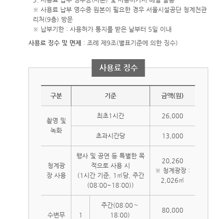
※ 사용료 납부 영수증 원본이 필요한 경우 서울시설공단 청계천관
리처(9층) 방문
※ 납부기한 : 사용허가 통지를 받은 날부터 5일 이내
사용료 징수 및 면제
: 조례 제9조(별표기준에 의한 징수)
사용료 징수
구분
기준
금액(원)
최초1시간
26,000
촬영 및
녹화
초과시간당
13,000
행사 및 공연 등 특별한 목
20,260
청계광
적으로 사용 시
※ 청계광장 :
장 사용
(1시간 기준, 1㎡당, 주간
2,026㎡
(08:00~18:00))
주간(08:00～
80,000
수변무
1
18:00)