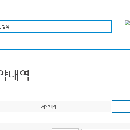
합검색
복지경제
문화체육
도로관리
시설안전
약내역
계약내역