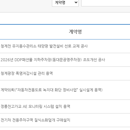
계약명
청계천 유지용수관리소 태양광 발전설비 선로 교체 공사
2026년 DDP패션몰 지하주차장(동대문공영주차장) 조도개선 공사
청계광장 폭염저감시설 관리 용역
계약의뢰(“자동차전용도로 녹지대 화단 정비사업” 실시설계 용역)
정릉천고가교 AE 모니터링 시스템 설치 용역
전기차 전용주차구역 질식소화덮개 구매설치