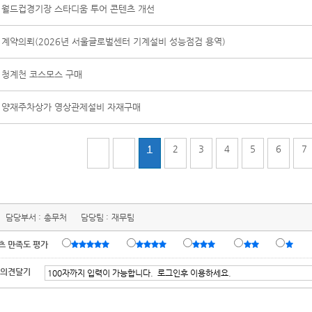
월드컵경기장 스타디움 투어 콘텐츠 개선
계약의뢰(2026년 서울글로벌센터 기계설비 성능점검 용역)
청계천 코스모스 구매
양재주차상가 영상관제설비 자재구매
1
2
3
4
5
6
7
담당부서 :
총무처
담당팀 :
재무팀
츠 만족도 평가
 의견달기