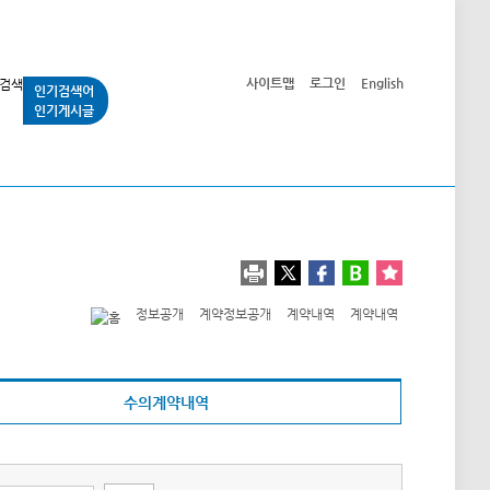
사이트맵
로그인
English
인기검색어
인기게시글
교통사업
시민광장
공단소개
정보공개
정보공개
계약정보공개
계약내역
계약내역
수의계약내역