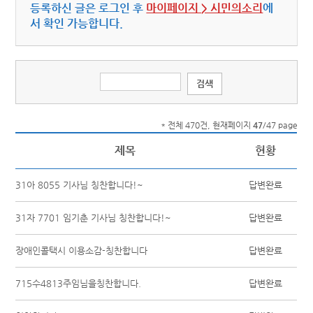
등록하신 글은 로그인 후
마이페이지 > 시민의소리
에
서 확인 가능합니다.
* 전체 470건, 현재페이지
47
/47 page
제목
현황
31아 8055 기사님 칭찬합니다!~
답변완료
31자 7701 임기춘 기사님 칭찬합니다!~
답변완료
장애인콜택시 이용소감-칭찬합니다
답변완료
715수4813주임님을칭찬합니다.
답변완료