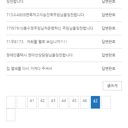
칭찬합니다
답변완료
715수4809면목차고지송진욱주임님을칭찬합니다.
답변완료
77라7910홍수정주임님차운행하신 주임님을칭찬합니다.
답변완료
71우8173...저희를 뭘로 보십니까?!!!
답변완료
장애인콜택시 권미선상담원님을칭찬합니다
답변완료
집 열쇄를 다시 가져다 주셔서
답변완료
글쓰기
41
42
43
44
45
46
47