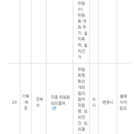
위원
수),
위원
회 개
최 주
기, 설
치목
적, 설
치근
거
위원
회명,
회의
개최
일자,
기획
홈페
각종 위원회
전부
참석
수
29
·재
변경시
이지
심의결과
서
위원
시
정
링크
명, 심
의안
건, 심
의결