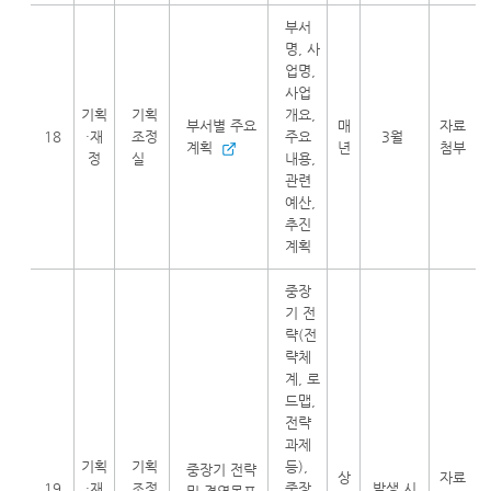
부서
명, 사
업명,
사업
기획
기획
개요,
부서별 주요
매
자료
18
·재
조정
주요
3월
계획
년
첨부
정
실
내용,
관련
예산,
추진
계획
중장
기 전
략(전
략체
계, 로
드맵,
전략
과제
기획
기획
등),
중장기 전략
상
자료
19
·재
조정
중장
발생 시