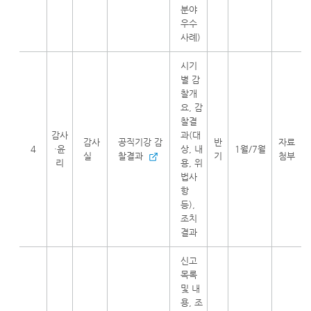
분야
우수
사례)
시기
별 감
찰개
요, 감
찰결
감사
과(대
감사
공직기강 감
반
자료
4
·윤
상, 내
1월/7월
실
찰결과
기
첨부
리
용, 위
법사
항
등),
조치
결과
신고
목록
및 내
용, 조