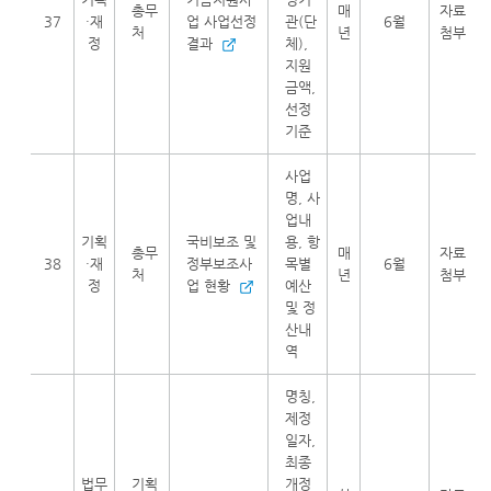
총무
매
자료
37
·재
업 사업선정
관(단
6월
처
년
첨부
정
결과
체),
지원
금액,
선정
기준
사업
명, 사
업내
기획
국비보조 및
용, 항
총무
매
자료
38
·재
정부보조사
목별
6월
처
년
첨부
정
업 현황
예산
및 정
산내
역
명칭,
제정
일자,
최종
법무
기획
개정