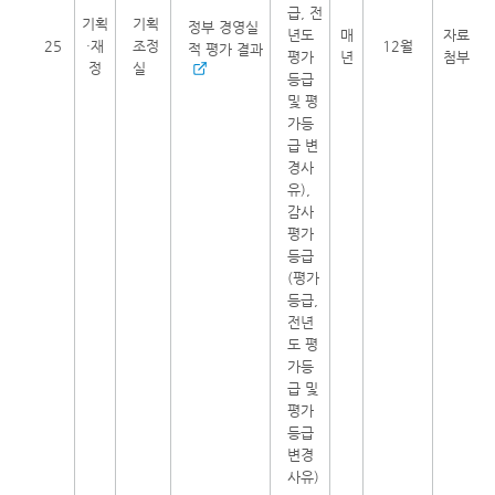
급, 전
기획
기획
정부 경영실
년도
매
자료
25
·재
조정
12월
적 평가 결과
평가
년
첨부
정
실
등급
및 평
가등
급 변
경사
유),
감사
평가
등급
(평가
등급,
전년
도 평
가등
급 및
평가
등급
변경
사유)