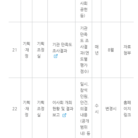
사회
공헌
등)
기관
만족
도 조
기획
기획
기관 만족도
사결
매
자료
21
·재
조정
8월
조사결과
과(연
년
첨부
정
실
도별
평가
점수)
일시,
참석
인원,
기획
기획
이사회 개최
안건,
홈페
수
22
·재
조정
현황 및 결과
의결
변경시
이지
시
정
실
보고
내용
링크
(공개
범위
내) 등