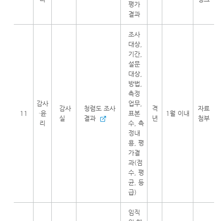
평가
결과
조사
대상,
기간,
설문
대상,
방법,
측정
감사
업무,
감사
청렴도 조사
격
자료
11
·윤
표본
1월 이내
실
결과
년
첨부
리
수, 측
정내
용, 평
가결
과(점
수, 평
균, 등
급)
임직