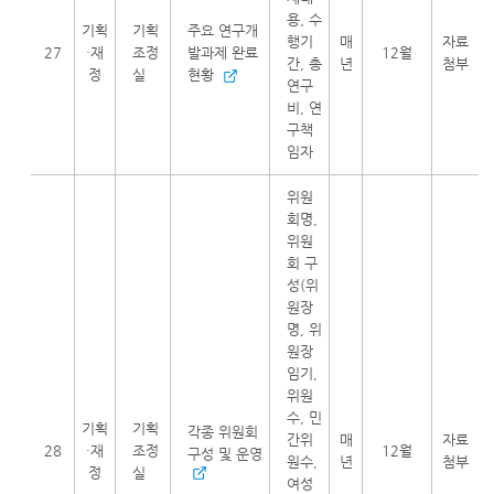
용, 수
기획
기획
주요 연구개
행기
매
자료
27
·재
조정
발과제 완료
12월
간, 총
년
첨부
정
실
현황
연구
비, 연
구책
임자
위원
회명,
위원
회 구
성(위
원장
명, 위
원장
임기,
위원
수, 민
기획
기획
각종 위원회
간위
매
자료
28
·재
조정
12월
구성 및 운영
원수,
년
첨부
정
실
여성