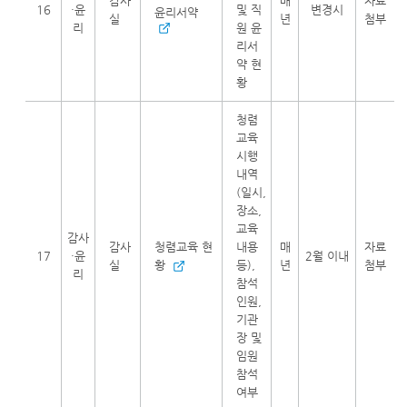
감사
매
자료
16
·윤
및 직
변경시
윤리서약
실
년
첨부
리
원 윤
리서
약 현
황
청렴
교육
시행
내역
(일시,
장소,
교육
감사
감사
청렴교육 현
내용
매
자료
17
·윤
2월 이내
실
황
등),
년
첨부
리
참석
인원,
기관
장 및
임원
참석
여부