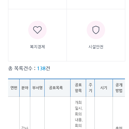
복지경제
시설안전
총 목록건수 :
138
건
공표
주
공개
연번
분야
부서명
공표목록
시기
항목
기
방법
개최
일시,
회의
내용,
회의
감사
홈페