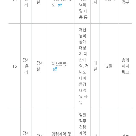
실
시
첨부
리
도
범위
및 내
용 등
재산
등록
공개
대상
자 재
감사
산내
홈페
감사
매
재산등록
15
·윤
역, 전
2월
이지
실
년
리
년도
링크
대비
증감
내역
및 사
유
임원
직무
청렴
감사
계약
청렴계약 및