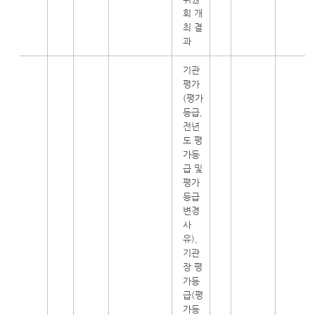
회 개
최 결
과
기관
평가
(평가
등급,
전년
도 평
가등
급 및
평가
등급
변경
사
유),
기관
장 평
가등
급(평
가등