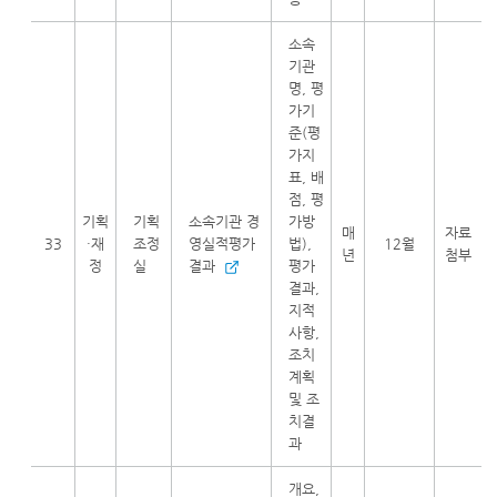
소속
기관
명, 평
가기
준(평
가지
표, 배
점, 평
기획
기획
소속기관 경
가방
매
자료
33
·재
조정
영실적평가
법),
12월
년
첨부
정
실
결과
평가
결과,
지적
사항,
조치
계획
및 조
치결
과
개요,