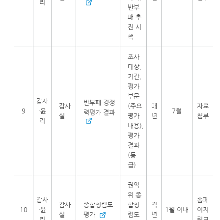
리
반부
패 추
진 시
책
조사
대상,
기간,
평가
부문
감사
반부패 경쟁
감사
(주요
매
자료
9
·윤
7월
력평가 결과
실
평가
년
첨부
리
내용),
평가
결과
(등
급)
권익
위 종
감사
홈페
감사
종합청렴도
합청
격
10
·윤
1월 이내
이지
실
평가
렴도
년
리
링크