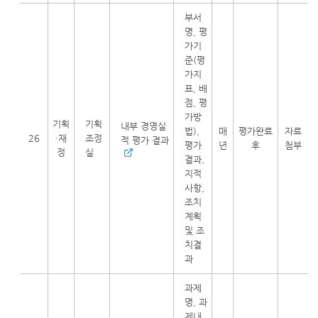
부서
명, 평
가기
준(평
가지
표, 배
점, 평
가방
기획
기획
내부 경영실
법),
매
평가완료
자료
26
·재
조정
적 평가 결과
평가
년
후
첨부
정
실
결과,
지적
사항,
조치
계획
및 조
치결
과
과제
명, 과
제내