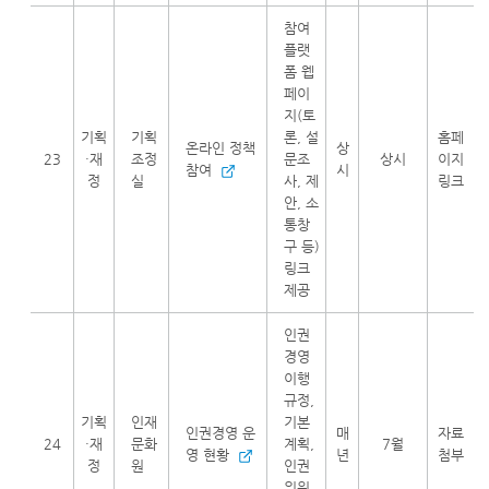
참여
플랫
폼 웹
페이
지(토
기획
기획
론, 설
홈페
온라인 정책
상
23
·재
조정
문조
상시
이지
참여
시
정
실
사, 제
링크
안, 소
통창
구 등)
링크
제공
인권
경영
이행
규정,
기획
인재
기본
인권경영 운
매
자료
24
·재
문화
계획,
7월
영 현황
년
첨부
정
원
인권
위원