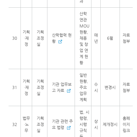
과
산학
연관
MOU
기획
기획
현황,
산학협력 현
매
자료
30
·재
조정
채용
6월
황
년
첨부
정
실
및 창
업 연
계 현
황
일반
기획
기획
현황,
기관 업무보
수
자료
31
·재
조정
주요
변경시
고 자료
시
첨부
정
실
업무
계획
법, 시
법무
기획
행령,
홈페
기관 관련 주
상
32
·노
조정
시행
제개정시
이지
요 법령
시
무
실
규칙
링크
등