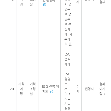
및 경영목표
시
첨부
정
실
기 경
영목
표(경
영목
표 추
진체
계, 세
부계
획 등)
ESG
전략
체계
도,
ESG
경영
기획
기획
보고
홈페
ESG 전략 체
수
20
·재
조정
서
변경시
이지
계도
시
정
실
(ESG,
링크
지속
가능
경영,