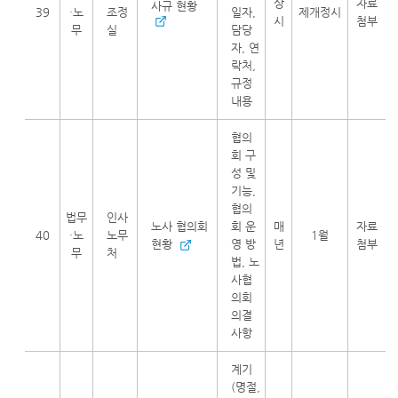
상
자료
사규 현황
39
·노
조정
일자,
제개정시
시
첨부
무
실
담당
자, 연
락처,
규정
내용
협의
회 구
성 및
기능,
협의
법무
인사
노사 협의회
회 운
매
자료
40
·노
노무
1월
현황
영 방
년
첨부
무
처
법, 노
사협
의회
의결
사항
계기
(명절,