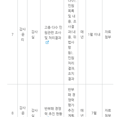
다수),
민원
목록
및 내
용, 조
사결
고충·다수 민
감사
감사
과(내
매
자료
원관련 조사
7
·윤
1월 이내
실
용, 위
년
첨부
및 처리결과
리
법사
항
등),
민원
처리
결과,
조치
결과
반부
패 경
쟁력
평가
감사
반부패 경쟁
감사
추진
매
자료
8
·윤
7월
력 추진 현황
실
계획,
년
첨부