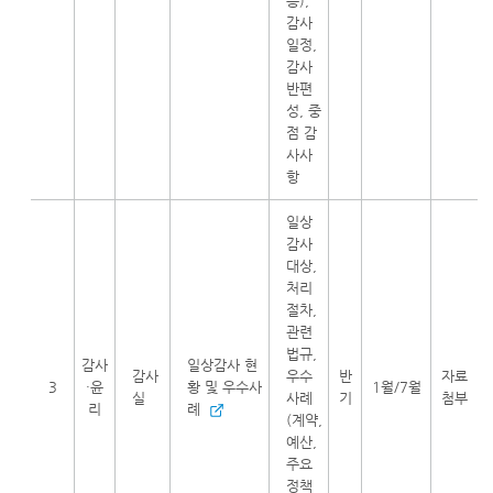
등),
감사
일정,
감사
반편
성, 중
점 감
사사
항
일상
감사
대상,
처리
절차,
관련
법규,
감사
일상감사 현
감사
우수
반
자료
3
·윤
황 및 우수사
1월/7월
실
사례
기
첨부
리
례
(계약,
예산,
주요
정책