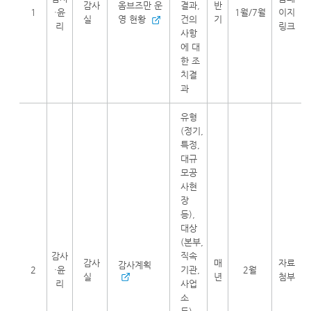
감사
옴브즈만 운
결과,
반
1
·윤
1월/7월
이지
실
영 현황
건의
기
리
링크
사항
에 대
한 조
치결
과
유형
(정기,
특정,
대규
모공
사현
장
등),
대상
(본부,
감사
직속
감사
매
자료
감사계획
2
·윤
기관,
2월
실
년
첨부
리
사업
소