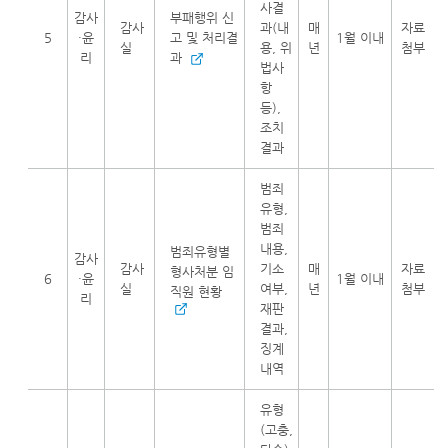
사결
감사
부패행위 신
감사
과(내
매
자료
5
·윤
고 및 처리결
1월 이내
실
용, 위
년
첨부
리
과
법사
항
등),
조치
결과
범죄
유형,
범죄
내용,
범죄유형별
감사
감사
기소
매
자료
형사처분 임
6
·윤
1월 이내
실
여부,
년
첨부
직원 현황
리
재판
결과,
징계
내역
유형
(고충,