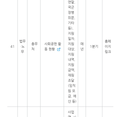
연말,
국군
장병
위문,
기타
등),
지원
일자,
법무
홈페
총무
사회공헌 활
지원
매
41
·노
1분기
이지
처
동 현황
대상,
년
무
링크
지원
내역,
지원
금액,
재원
조달
(임직
원 모
금, 예
산 등)
사업