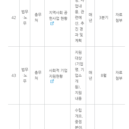
명, 사
업내
법무
용, 관
지역사회 공
총무
매
자료
42
·노
련예
3분기
헌사업 현황
처
년
첨부
무
산, 추
진 경
과 및
계획
지원
대상
(기업
법무
명, 기
사회적 기업
총무
매
자료
43
·노
업소
8월
지원현황
처
년
첨부
무
개
등),
지원
내용
수립
개요,
중점
분야,