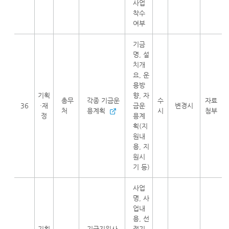
사업
착수
여부
기금
명, 설
치개
요, 운
용방
기획
향, 자
총무
각종 기금운
수
자료
36
·재
금운
변경시
처
용계획
시
첨부
정
용계
획(지
원내
용, 지
원시
기 등)
사업
명, 사
업내
용, 선
기획
기금지원사
정기