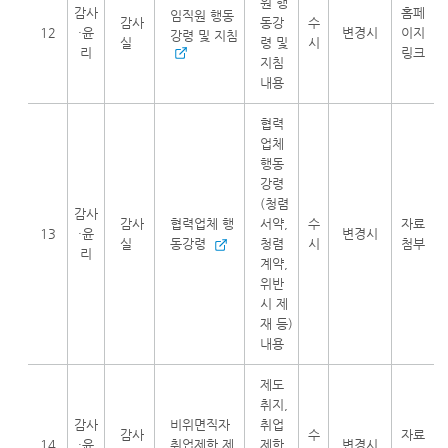
원 행
감사
홈페
임직원 행동
감사
동강
수
12
·윤
변경시
이지
강령 및 지침
실
령 및
시
리
링크
지침
내용
협력
업체
행동
강령
(청렴
감사
감사
협력업체 행
서약,
수
자료
13
·윤
변경시
실
동강령
청렴
시
첨부
리
계약,
위반
시 제
재 등)
내용
제도
취지,
감사
비위면직자
취업
감사
수
자료
14
·윤
취업제한 제
제한
변경시