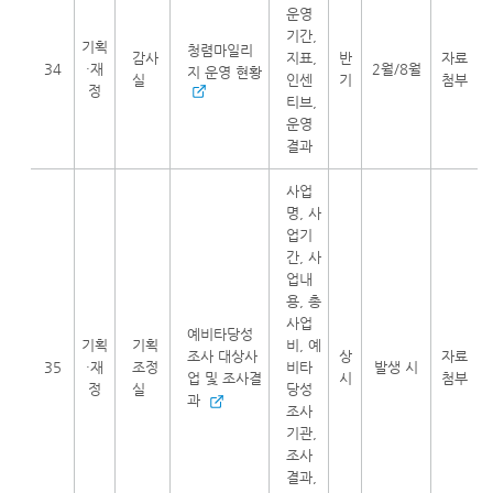
운영
기간,
기획
청렴마일리
감사
지표,
반
자료
34
·재
2월/8월
지 운영 현황
실
인센
기
첨부
정
티브,
운영
결과
사업
명, 사
업기
간, 사
업내
용, 총
사업
예비타당성
기획
기획
비, 예
조사 대상사
상
자료
35
·재
조정
비타
발생 시
업 및 조사결
시
첨부
정
실
당성
과
조사
기관,
조사
결과,