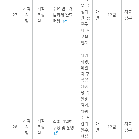
용, 수
기획
기획
주요 연구개
행기
매
자료
27
·재
조정
발과제 완료
12월
간, 총
년
첨부
정
실
현황
연구
비, 연
구책
임자
위원
회명,
위원
회 구
성(위
원장
명, 위
원장
임기,
위원
수, 민
기획
기획
각종 위원회
간위
매
자료
28
·재
조정
12월
구성 및 운영
원수,
년
첨부
정
실
여성