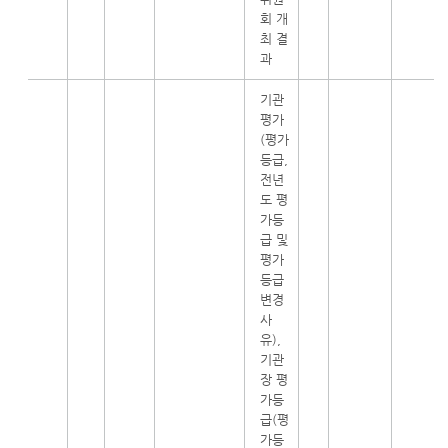
회 개
최 결
과
기관
평가
(평가
등급,
전년
도 평
가등
급 및
평가
등급
변경
사
유),
기관
장 평
가등
급(평
가등