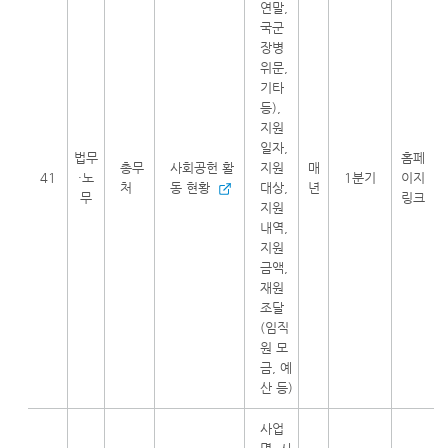
연말,
국군
장병
위문,
기타
등),
지원
일자,
법무
홈페
총무
사회공헌 활
지원
매
41
·노
1분기
이지
처
동 현황
대상,
년
무
링크
지원
내역,
지원
금액,
재원
조달
(임직
원 모
금, 예
산 등)
사업