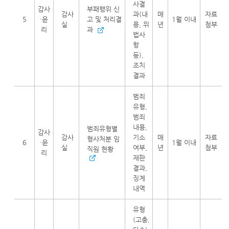
사결
감사
부패행위 신
감사
과(내
매
자료
5
·윤
고 및 처리결
1월 이내
실
용, 위
년
첨부
리
과
법사
항
등),
조치
결과
범죄
유형,
범죄
내용,
범죄유형별
감사
감사
기소
매
자료
형사처분 임
6
·윤
1월 이내
실
여부,
년
첨부
직원 현황
리
재판
결과,
징계
내역
유형
(고충,