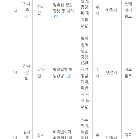
원 행
감사
홈페
임직원 행동
감사
동강
수
12
·윤
변경시
이지
강령 및 지침
실
령 및
시
리
링크
지침
내용
협력
업체
행동
강령
(청렴
감사
감사
협력업체 행
서약,
수
자료
13
·윤
변경시
실
동강령
청렴
시
첨부
리
계약,
위반
시 제
재 등)
내용
제도
취지,
감사
비위면직자
취업
감사
수
자료
14
·윤
취업제한 제
제한
변경시