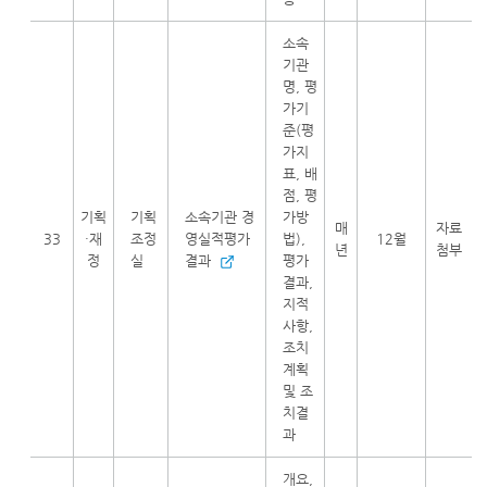
소속
기관
명, 평
가기
준(평
가지
표, 배
점, 평
기획
기획
소속기관 경
가방
매
자료
33
·재
조정
영실적평가
법),
12월
년
첨부
정
실
결과
평가
결과,
지적
사항,
조치
계획
및 조
치결
과
개요,