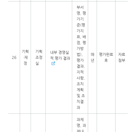
부서
명, 평
가기
준(평
가지
표, 배
점, 평
가방
기획
기획
내부 경영실
법),
매
평가완료
자료
26
·재
조정
적 평가 결과
평가
년
후
첨부
정
실
결과,
지적
사항,
조치
계획
및 조
치결
과
과제
명, 과
제내