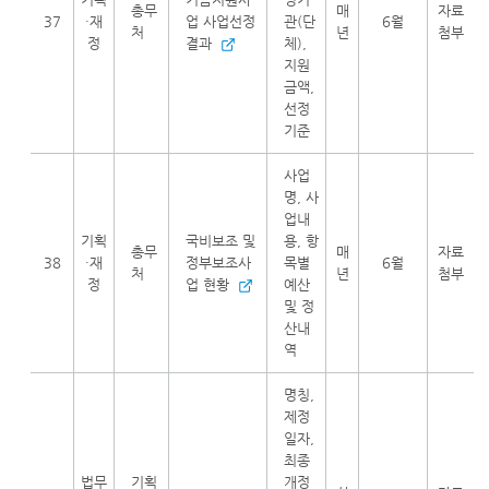
총무
매
자료
37
·재
업 사업선정
관(단
6월
처
년
첨부
정
결과
체),
지원
금액,
선정
기준
사업
명, 사
업내
기획
국비보조 및
용, 항
총무
매
자료
38
·재
정부보조사
목별
6월
처
년
첨부
정
업 현황
예산
및 정
산내
역
명칭,
제정
일자,
최종
법무
기획
개정