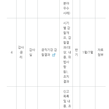
분야
우수
사례)
시기
별 감
찰개
요, 감
찰결
감사
과(대
감사
공직기강 감
반
자료
4
·윤
상, 내
1월/7월
실
찰결과
기
첨부
리
용, 위
법사
항
등),
조치
결과
신고
목록
및 내
용, 조