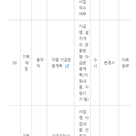
사업
착수
여부
기금
명, 설
치개
요, 운
용방
기획
향, 자
총무
각종 기금운
수
자료
36
·재
금운
변경시
처
용계획
시
첨부
정
용계
획(지
원내
용, 지
원시
기 등)
사업
명, 사
업내
용, 선
기획
기금지원사
정기