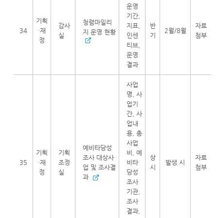
운영
기간,
기획
청렴마일리
감사
지표,
반
자료
34
·재
2월/8월
지 운영 현황
실
인센
기
첨부
정
티브,
운영
결과
사업
명, 사
업기
간, 사
업내
용, 총
사업
예비타당성
기획
기획
비, 예
조사 대상사
상
자료
35
·재
조정
비타
발생 시
업 및 조사결
시
첨부
정
실
당성
과
조사
기관,
조사
결과,