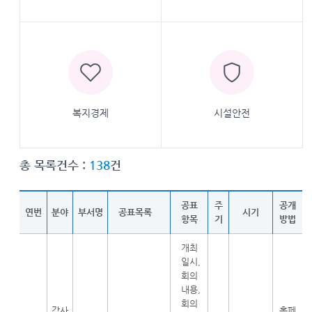
복지경제
시설안전
총 목록건수 :
138
건
공표
주
공개
연번
분야
부서명
공표목록
시기
항목
기
방법
개최
일시,
회의
내용,
회의
감사
홈페