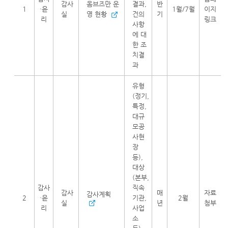
감사
옴브즈만 운
결과,
반
1
·윤
1월/7월
이지
실
영 현황
건의
기
리
링크
사항
에 대
한 조
치결
과
유형
(정기,
특정,
대규
모공
사현
장
등),
대상
(본부,
감사
직속
감사
매
자료
감사계획
2
·윤
기관,
2월
실
년
첨부
리
사업
소