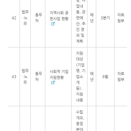
명, 사
업내
법무
용, 관
지역사회 공
총무
매
자료
42
·노
련예
3분기
헌사업 현황
처
년
첨부
무
산, 추
진 경
과 및
계획
지원
대상
(기업
법무
명, 기
사회적 기업
총무
매
자료
43
·노
업소
8월
지원현황
처
년
첨부
무
개
등),
지원
내용
수립
개요,
중점
분야,