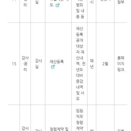
실
시
첨부
리
도
범위
및 내
용 등
재산
등록
공개
대상
자 재
감사
산내
홈페
감사
매
재산등록
15
·윤
역, 전
2월
이지
실
년
리
년도
링크
대비
증감
내역
및 사
유
임원
직무
청렴
감사
계약
청렴계약 및