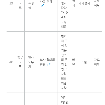
상
자료
사규 현황
39
·노
조정
일자,
제개정시
시
첨부
무
실
담당
자, 연
락처,
규정
내용
협의
회 구
성 및
기능,
협의
법무
인사
노사 협의회
회 운
매
자료
40
·노
노무
1월
현황
영 방
년
첨부
무
처
법, 노
사협
의회
의결
사항
계기
(명절,