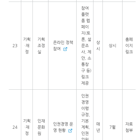
참여
플랫
폼 웹
페이
지(토
기획
기획
론, 설
홈페
온라인 정책
상
23
·재
조정
문조
상시
이지
참여
시
정
실
사, 제
링크
안, 소
통창
구 등)
링크
제공
인권
경영
이행
규정,
기획
인재
기본
인권경영 운
매
자료
24
·재
문화
계획,
7월
영 현황
년
첨부
정
원
인권
위원