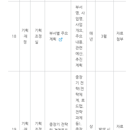
부서
명, 사
업명,
사업
기획
기획
개요,
부서별 주요
매
자료
18
·재
조정
주요
3월
계획
년
첨부
정
실
내용,
관련
예산,
추진
계획
중장
기 전
략(전
략체
계, 로
드맵,
전략
과제
기획
기획
등),
중장기 전략
상
자료
19
·재
조정
중장
발생 시