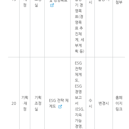
및 경영목표
시
첨부
정
실
기 경
영목
표(경
영목
표 추
진체
계, 세
부계
획 등)
ESG
전략
체계
도,
ESG
경영
기획
기획
보고
홈페
ESG 전략 체
수
20
·재
조정
서
변경시
이지
계도
시
정
실
(ESG,
링크
지속
가능
경영,