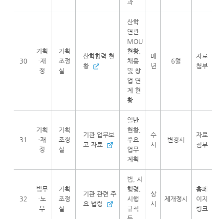
과
산학
연관
MOU
기획
기획
현황,
산학협력 현
매
자료
30
·재
조정
채용
6월
황
년
첨부
정
실
및 창
업 연
계 현
황
일반
기획
기획
현황,
기관 업무보
수
자료
31
·재
조정
주요
변경시
고 자료
시
첨부
정
실
업무
계획
법, 시
법무
기획
행령,
홈페
기관 관련 주
상
32
·노
조정
시행
제개정시
이지
요 법령
시
무
실
규칙
링크
등