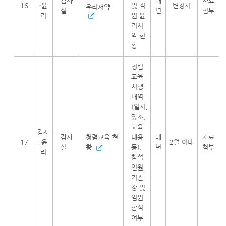
감사
매
자료
16
·윤
및 직
변경시
윤리서약
실
년
첨부
리
원 윤
리서
약 현
황
청렴
교육
시행
내역
(일시,
장소,
교육
감사
감사
청렴교육 현
내용
매
자료
17
·윤
2월 이내
실
황
등),
년
첨부
리
참석
인원,
기관
장 및
임원
참석
여부