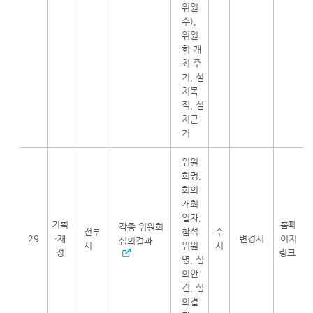
위원
수),
위원
회 개
최 주
기, 설
치목
적, 설
치근
거
위원
회명,
회의
개최
일자,
기획
홈페
각종 위원회
전부
참석
수
29
·재
변경시
이지
심의결과
서
위원
시
정
링크
명, 심
의안
건, 심
의결