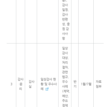
등),
감사
일정,
감사
반편
성, 중
점 감
사사
항
일상
감사
대상,
처리
절차,
관련
법규,
감사
일상감사 현
감사
우수
반
자료
3
·윤
황 및 우수사
1월/7월
실
사례
기
첨부
리
례
(계약,
예산,
주요
정책