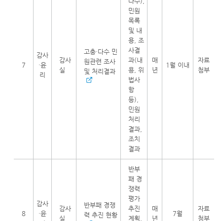
다수),
민원
목록
및 내
용, 조
사결
고충·다수 민
감사
감사
과(내
매
자료
원관련 조사
7
·윤
1월 이내
실
용, 위
년
첨부
및 처리결과
리
법사
항
등),
민원
처리
결과,
조치
결과
반부
패 경
쟁력
평가
감사
반부패 경쟁
감사
추진
매
자료
8
·윤
7월
력 추진 현황
실
계획,
년
첨부