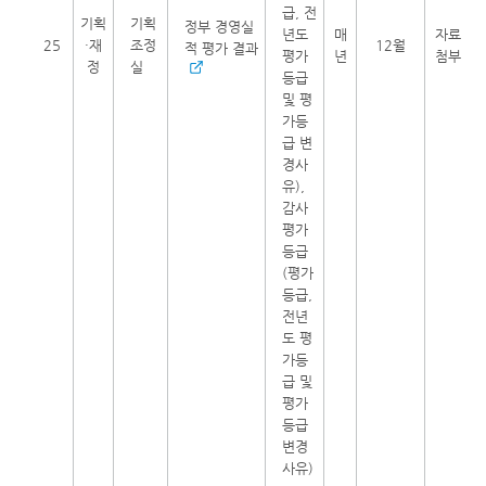
급, 전
기획
기획
정부 경영실
년도
매
자료
25
·재
조정
12월
적 평가 결과
평가
년
첨부
정
실
등급
및 평
가등
급 변
경사
유),
감사
평가
등급
(평가
등급,
전년
도 평
가등
급 및
평가
등급
변경
사유)