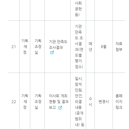
사회
공헌
등)
기관
만족
도 조
기획
기획
기관 만족도
사결
매
자료
21
·재
조정
8월
조사결과
과(연
년
첨부
정
실
도별
평가
점수)
일시,
참석
인원,
기획
기획
이사회 개최
안건,
홈페
수
22
·재
조정
현황 및 결과
의결
변경시
이지
시
정
실
보고
내용
링크
(공개
범위
내) 등