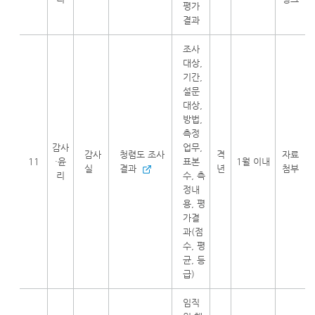
평가
결과
조사
대상,
기간,
설문
대상,
방법,
측정
감사
업무,
감사
청렴도 조사
격
자료
11
·윤
표본
1월 이내
실
결과
년
첨부
리
수, 측
정내
용, 평
가결
과(점
수, 평
균, 등
급)
임직