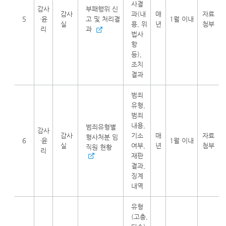
사결
감사
부패행위 신
감사
과(내
매
자료
5
·윤
고 및 처리결
1월 이내
실
용, 위
년
첨부
리
과
법사
항
등),
조치
결과
범죄
유형,
범죄
내용,
범죄유형별
감사
감사
기소
매
자료
형사처분 임
6
·윤
1월 이내
실
여부,
년
첨부
직원 현황
리
재판
결과,
징계
내역
유형
(고충,