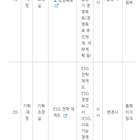
및 경영목표
시
첨부
정
실
기 경
영목
표(경
영목
표 추
진체
계, 세
부계
획 등)
ESG
전략
체계
도,
ESG
경영
기획
기획
보고
홈페
ESG 전략 체
수
20
·재
조정
서
변경시
이지
계도
시
정
실
(ESG,
링크
지속
가능
경영,