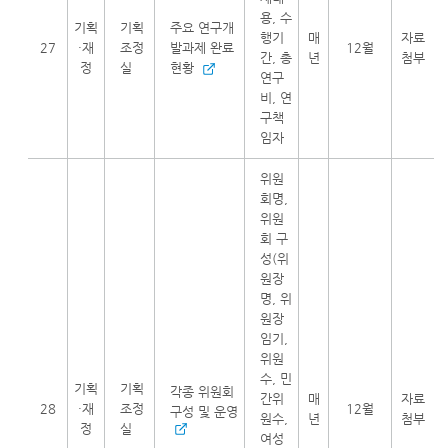
용, 수
기획
기획
주요 연구개
행기
매
자료
27
·재
조정
발과제 완료
12월
간, 총
년
첨부
정
실
현황
연구
비, 연
구책
임자
위원
회명,
위원
회 구
성(위
원장
명, 위
원장
임기,
위원
수, 민
기획
기획
각종 위원회
간위
매
자료
28
·재
조정
12월
구성 및 운영
원수,
년
첨부
정
실
여성