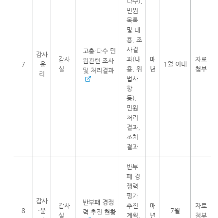
다수),
민원
목록
및 내
용, 조
사결
고충·다수 민
감사
감사
과(내
매
자료
원관련 조사
7
·윤
1월 이내
실
용, 위
년
첨부
및 처리결과
리
법사
항
등),
민원
처리
결과,
조치
결과
반부
패 경
쟁력
평가
감사
반부패 경쟁
감사
추진
매
자료
8
·윤
7월
력 추진 현황
실
계획,
년
첨부