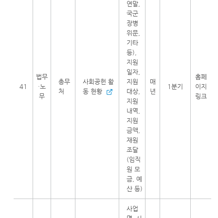
연말,
국군
장병
위문,
기타
등),
지원
일자,
법무
홈페
총무
사회공헌 활
지원
매
41
·노
1분기
이지
처
동 현황
대상,
년
무
링크
지원
내역,
지원
금액,
재원
조달
(임직
원 모
금, 예
산 등)
사업