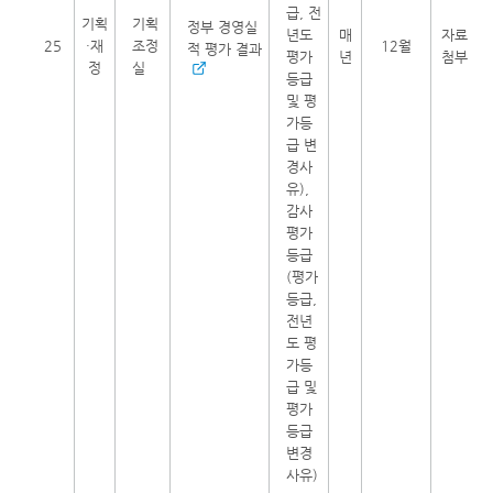
급, 전
기획
기획
정부 경영실
년도
매
자료
25
·재
조정
12월
적 평가 결과
평가
년
첨부
정
실
등급
및 평
가등
급 변
경사
유),
감사
평가
등급
(평가
등급,
전년
도 평
가등
급 및
평가
등급
변경
사유)