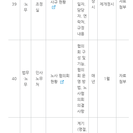
상
자료
사규 현황
39
·노
조정
일자,
제개정시
시
첨부
무
실
담당
자, 연
락처,
규정
내용
협의
회 구
성 및
기능,
협의
법무
인사
노사 협의회
회 운
매
자료
40
·노
노무
1월
현황
영 방
년
첨부
무
처
법, 노
사협
의회
의결
사항
계기
(명절,