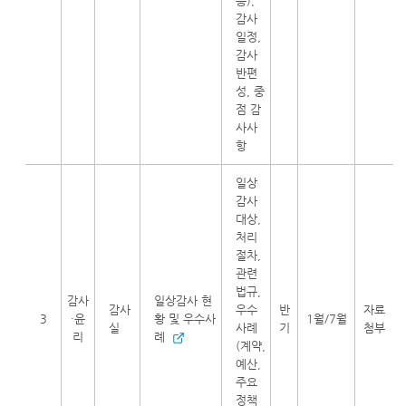
등),
감사
일정,
감사
반편
성, 중
점 감
사사
항
일상
감사
대상,
처리
절차,
관련
법규,
감사
일상감사 현
감사
우수
반
자료
3
·윤
황 및 우수사
1월/7월
실
사례
기
첨부
리
례
(계약,
예산,
주요
정책