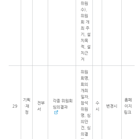
위원
수),
위원
회 개
최 주
기, 설
치목
적, 설
치근
거
위원
회명,
회의
개최
일자,
기획
홈페
각종 위원회
전부
참석
수
29
·재
변경시
이지
심의결과
서
위원
시
정
링크
명, 심
의안
건, 심
의결