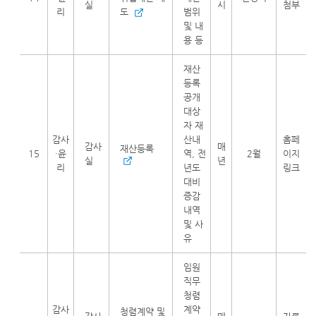
실
시
첨부
리
도
범위
및 내
용 등
재산
등록
공개
대상
자 재
감사
산내
홈페
감사
매
재산등록
15
·윤
역, 전
2월
이지
실
년
리
년도
링크
대비
증감
내역
및 사
유
임원
직무
청렴
감사
계약
청렴계약 및