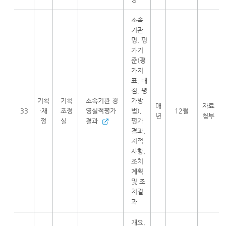
소속
기관
명, 평
가기
준(평
가지
표, 배
점, 평
기획
기획
소속기관 경
가방
매
자료
33
·재
조정
영실적평가
법),
12월
년
첨부
정
실
결과
평가
결과,
지적
사항,
조치
계획
및 조
치결
과
개요,