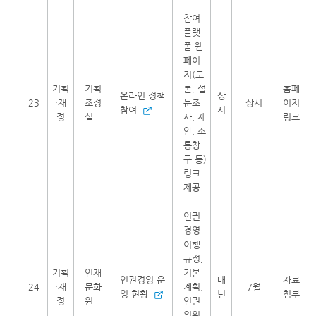
참여
플랫
폼 웹
페이
지(토
기획
기획
론, 설
홈페
온라인 정책
상
23
·재
조정
문조
상시
이지
참여
시
정
실
사, 제
링크
안, 소
통창
구 등)
링크
제공
인권
경영
이행
규정,
기획
인재
기본
인권경영 운
매
자료
24
·재
문화
계획,
7월
영 현황
년
첨부
정
원
인권
위원