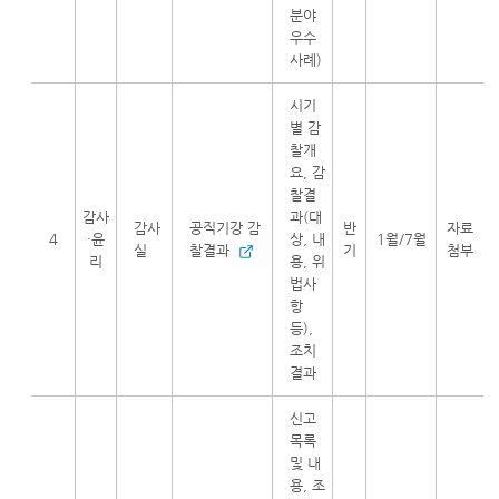
분야
우수
사례)
시기
별 감
찰개
요, 감
찰결
감사
과(대
감사
공직기강 감
반
자료
4
·윤
상, 내
1월/7월
실
찰결과
기
첨부
리
용, 위
법사
항
등),
조치
결과
신고
목록
및 내
용, 조