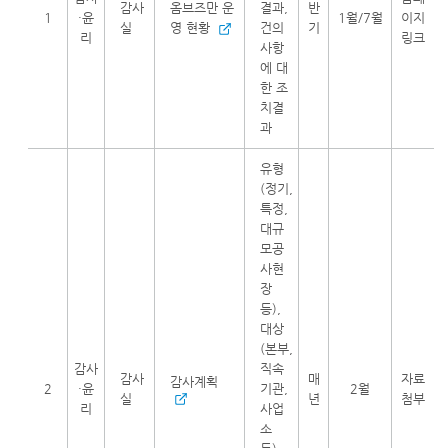
감사
옴브즈만 운
결과,
반
1
·윤
1월/7월
이지
실
영 현황
건의
기
리
링크
사항
에 대
한 조
치결
과
유형
(정기,
특정,
대규
모공
사현
장
등),
대상
(본부,
감사
직속
감사
매
자료
감사계획
2
·윤
기관,
2월
실
년
첨부
리
사업
소