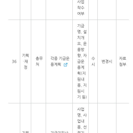
사업
착수
여부
기금
명, 설
치개
요, 운
용방
기획
향, 자
총무
각종 기금운
수
자료
36
·재
금운
변경시
처
용계획
시
첨부
정
용계
획(지
원내
용, 지
원시
기 등)
사업
명, 사
업내
용, 선
기획
기금지원사
정기