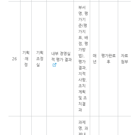
부서
명, 평
가기
준(평
가지
표, 배
점, 평
가방
기획
기획
내부 경영실
법),
매
평가완료
자료
26
·재
조정
적 평가 결과
평가
년
후
첨부
정
실
결과,
지적
사항,
조치
계획
및 조
치결
과
과제
명, 과
제내