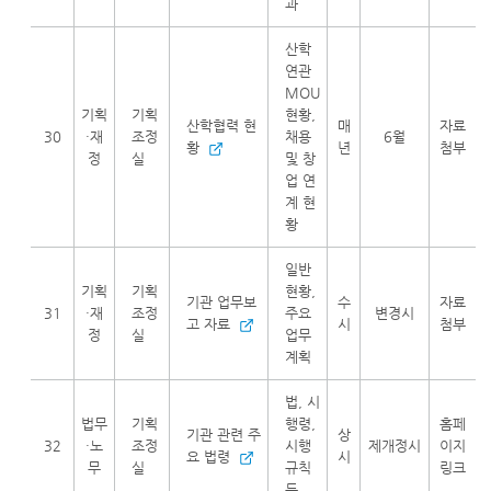
과
산학
연관
MOU
기획
기획
현황,
산학협력 현
매
자료
30
·재
조정
채용
6월
황
년
첨부
정
실
및 창
업 연
계 현
황
일반
기획
기획
현황,
기관 업무보
수
자료
31
·재
조정
주요
변경시
고 자료
시
첨부
정
실
업무
계획
법, 시
법무
기획
행령,
홈페
기관 관련 주
상
32
·노
조정
시행
제개정시
이지
요 법령
시
무
실
규칙
링크
등