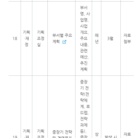
부서
명, 사
업명,
사업
기획
기획
개요,
부서별 주요
매
자료
18
·재
조정
주요
3월
계획
년
첨부
정
실
내용,
관련
예산,
추진
계획
중장
기 전
략(전
략체
계, 로
드맵,
전략
과제
기획
기획
등),
중장기 전략
상
자료
19
·재
조정
중장
발생 시