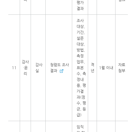
평가
결과
조사
대상,
기간,
설문
대상,
방법,
측정
감사
업무,
감사
청렴도 조사
격
자료
11
·윤
표본
1월 이내
실
결과
년
첨부
리
수, 측
정내
용, 평
가결
과(점
수, 평
균, 등
급)
임직