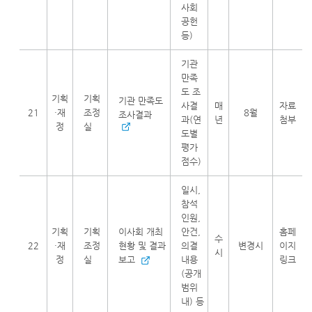
사회
공헌
등)
기관
만족
도 조
기획
기획
기관 만족도
사결
매
자료
21
·재
조정
8월
조사결과
과(연
년
첨부
정
실
도별
평가
점수)
일시,
참석
인원,
기획
기획
이사회 개최
안건,
홈페
수
22
·재
조정
현황 및 결과
의결
변경시
이지
시
정
실
보고
내용
링크
(공개
범위
내) 등