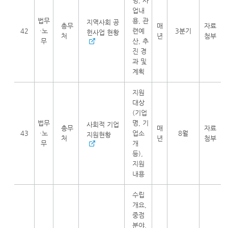
명, 사
업내
법무
용, 관
지역사회 공
총무
매
자료
42
·노
련예
3분기
헌사업 현황
처
년
첨부
무
산, 추
진 경
과 및
계획
지원
대상
(기업
법무
명, 기
사회적 기업
총무
매
자료
43
·노
업소
8월
지원현황
처
년
첨부
무
개
등),
지원
내용
수립
개요,
중점
분야,