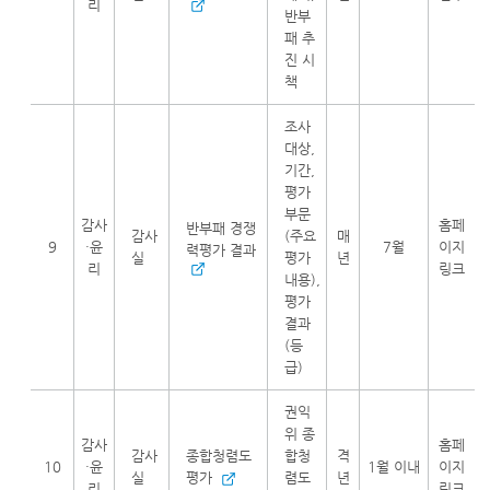
리
반부
패 추
진 시
책
조사
대상,
기간,
평가
부문
감사
홈페
반부패 경쟁
감사
(주요
매
9
·윤
7월
이지
력평가 결과
실
평가
년
리
링크
내용),
평가
결과
(등
급)
권익
위 종
감사
홈페
감사
종합청렴도
합청
격
10
·윤
1월 이내
이지
실
평가
렴도
년
리
링크