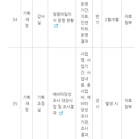
운영
기간,
기획
청렴마일리
감사
지표,
반
자료
34
·재
2월/8월
지 운영 현황
실
인센
기
첨부
정
티브,
운영
결과
사업
명, 사
업기
간, 사
업내
용, 총
사업
예비타당성
기획
기획
비, 예
조사 대상사
상
자료
35
·재
조정
비타
발생 시
업 및 조사결
시
첨부
정
실
당성
과
조사
기관,
조사
결과,