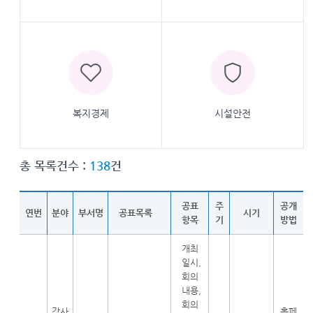
복지경제
시설안전
총 목록건수 :
138
건
공표
주
공개
연번
분야
부서명
공표목록
시기
항목
기
방법
개최
일시,
회의
내용,
회의
감사
홈페