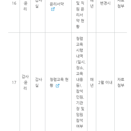
감사
매
자료
16
·윤
및 직
변경시
윤리서약
실
년
첨부
리
원 윤
리서
약 현
황
청렴
교육
시행
내역
(일시,
장소,
교육
감사
감사
청렴교육 현
내용
매
자료
17
·윤
2월 이내
실
황
등),
년
첨부
리
참석
인원,
기관
장 및
임원
참석
여부