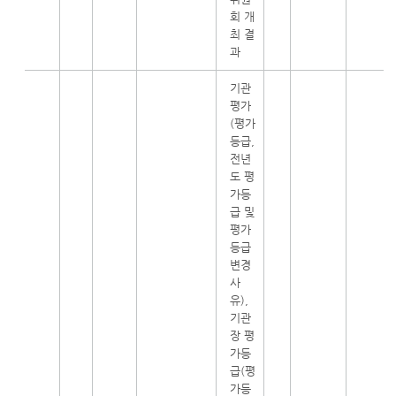
회 개
최 결
과
기관
평가
(평가
등급,
전년
도 평
가등
급 및
평가
등급
변경
사
유),
기관
장 평
가등
급(평
가등