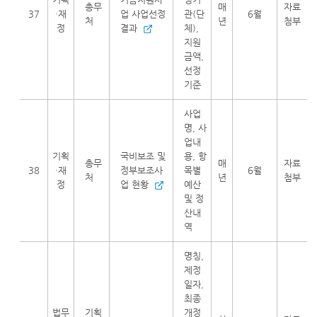
총무
매
자료
37
·재
업 사업선정
관(단
6월
처
년
첨부
정
결과
체),
지원
금액,
선정
기준
사업
명, 사
업내
기획
국비보조 및
용, 항
총무
매
자료
38
·재
정부보조사
목별
6월
처
년
첨부
정
업 현황
예산
및 정
산내
역
명칭,
제정
일자,
최종
법무
기획
개정