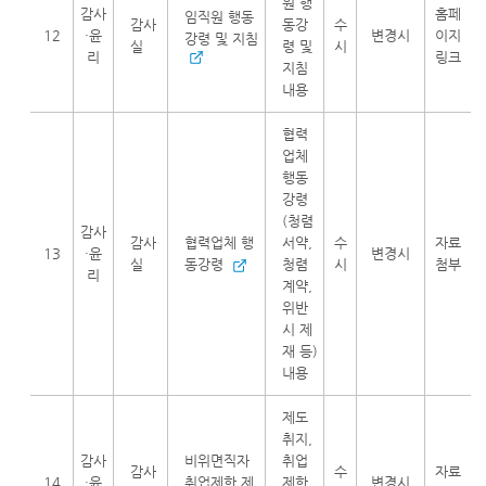
원 행
감사
홈페
임직원 행동
감사
동강
수
12
·윤
변경시
이지
강령 및 지침
실
령 및
시
리
링크
지침
내용
협력
업체
행동
강령
(청렴
감사
감사
협력업체 행
서약,
수
자료
13
·윤
변경시
실
동강령
청렴
시
첨부
리
계약,
위반
시 제
재 등)
내용
제도
취지,
감사
비위면직자
취업
감사
수
자료
14
·윤
취업제한 제
제한
변경시