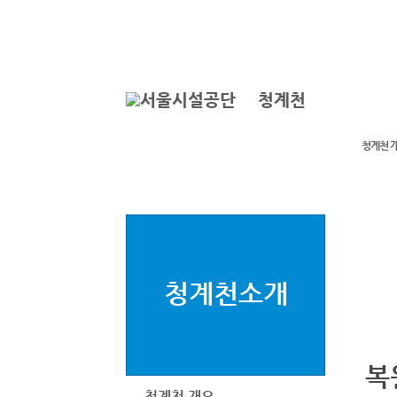
본문바로가기
로그인
ENGLISH
서
청계천
청계천 
청계천소개
복
청계천 개요