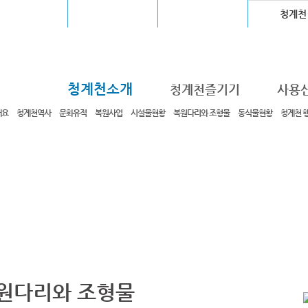
울월드컵경기장
장충체육관
고척스카이돔
청계천
청계천소개
청계천즐기기
사용
개요
청계천역사
문화유적
복원사업
시설물현황
복원다리와 조형물
동식물현황
청계천 
원다리와 조형물