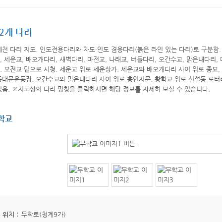
2개 다리
학교
위치 :
무학로(청계9가)