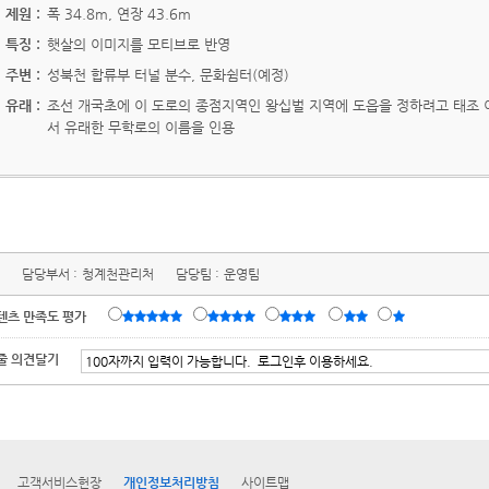
제원 :
폭 34.8m, 연장 43.6m
특징 :
햇살의 이미지를 모티브로 반영
주변 :
성북천 합류부 터널 분수, 문화쉼터(예정)
유래 :
조선 개국초에 이 도로의 종점지역인 왕십벌 지역에 도읍을 정하려고 태조
서 유래한 무학로의 이름을 인용
담당부서 :
청계천관리처
담당팀 :
운영팀
텐츠 만족도 평가
줄 의견달기
고객서비스헌장
개인정보처리방침
사이트맵