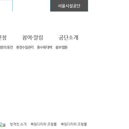
어린이대공원
서울시설공단
신청
참여·알림
공단소개
행운의 동전
환경수질관리
풍수해 대책
홍보·웹툰
청계천 소개
복원다리와 조형물
복원다리와 조형물