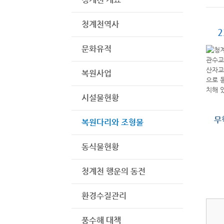
청계천역사
2
문화유적
복원사업
시설물현황
무
복원다리와 조형물
동식물현황
청계천 행운의 동전
환경수질관리
풍수해 대책