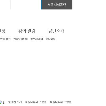
어린이대공원
서울시설공단
신청
참여·알림
공단소개
행운의 동전
환경수질관리
풍수해 대책
홍보·웹툰
청계천 소개
복원다리와 조형물
복원다리와 조형물