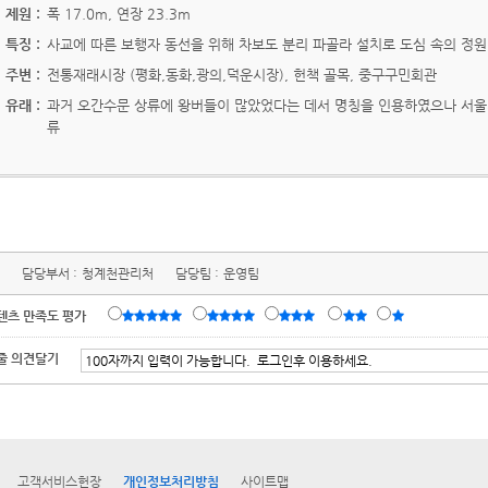
제원 :
폭 17.0m, 연장 23.3m
특징 :
사교에 따른 보행자 동선을 위해 차보도 분리 파골라 설치로 도심 속의 정원
주변 :
전통재래시장 (평화,동화,광의,덕운시장), 헌책 골목, 중구구민회관
유래 :
과거 오간수문 상류에 왕버들이 많았었다는 데서 명칭을 인용하였으나 서울
류
담당부서 :
청계천관리처
담당팀 :
운영팀
텐츠 만족도 평가
줄 의견달기
고객서비스헌장
개인정보처리방침
사이트맵