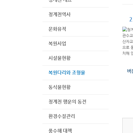
청계천역사
2
문화유적
복원사업
시설물현황
버
복원다리와 조형물
동식물현황
청계천 행운의 동전
환경수질관리
풍수해 대책