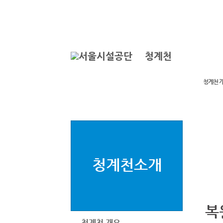
본문바로가기
로그인
ENGLISH
서
청계천
청계천 
청계천소개
복
청계천 개요