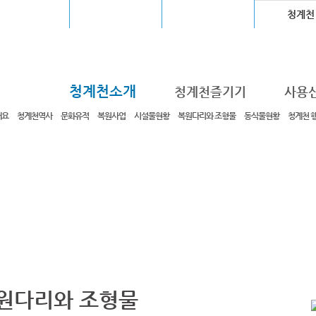
울월드컵경기장
장충체육관
고척스카이돔
청계천
청계천소개
청계천즐기기
사용
개요
청계천역사
문화유적
복원사업
시설물현황
복원다리와 조형물
동식물현황
청계천 
원다리와 조형물