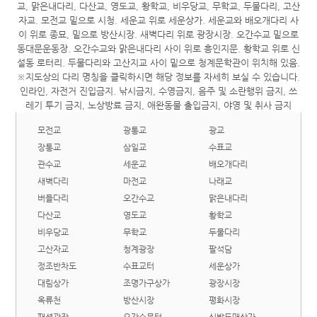
모전교
광통교
광교
장통교
삼일교
수표교
관수교
세운교
배오개다리
새벽다리
마전교
나래교
버들다리
오간수교
맑은내다리
다산교
영도교
황학교
비우당교
무학교
두물다리
고산자교
청계광장
팔석담
정조반차도
수표교터
세운상가
대림상가
조명가구상가
광장시장
옥류천
방산시장
평화시장