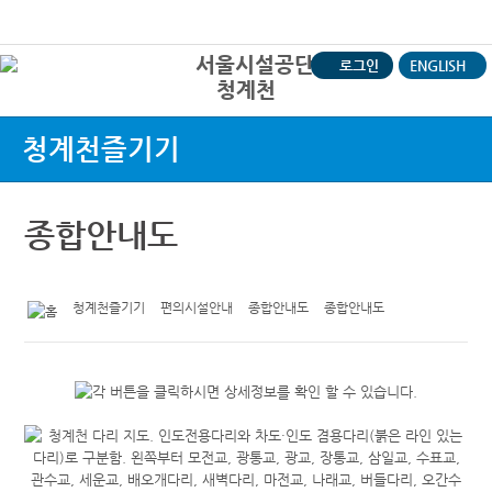
본문바로가기
로그인
ENGLISH
청계천
상
청계천즐기기
종합안내도
청계천즐기기
편의시설안내
종합안내도
종합안내도