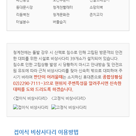
패션광장
오간수문터
신발도매상가
동대문시장
청계천빨래터
소망의벽
리듬벽천
청계문화관
존치교각
터널분수
버들습지
청계천에는 돌발 강우 시 산책로 침수로 인해 고립된 방문객의 안전
한 대피를 위한 시설로 비상사다리 39개소가 설치되어 있습니다.
침수로 인한 고립상황 발생 시 당황하지 마시고 안내방송 및 안전요
원 유도에 따라 근처 비상사다리를 찾아 신속히 밖으로 대피하여 주
판단이 어려울때
종합상황실
시기 바라며
는 소지하신 휴대폰으로
02)2290-7111~3으로 현위치 주변특성을 알려주시면 신속한
대피를 도와 드리도록 하겠습니다.
<접이식 비상사다리>
<고정식 비상사다리>
접이식 비상사다리 이용방법