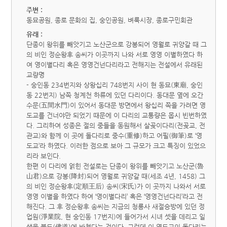
주변 :
동묘공원, 종로 문화의 집, 숭인공원, 벼룩시장, 종로구민회관
유래 :
단종이 왕위를 빼앗기고 노산군으로 강봉되어 영월로 귀양갈 때 그
의 비인 정순왕후 송씨가 이곳까지 나와 서로 영영 이별하였다 하
여 영이별다리 혹은 영영건넌다리라고 전해지는 전설에서 유래된
교량명
- 숭인동 234번지와 상왕십리 748번지 사이 현 동묘(東廟, 숭인
동 22번지) 남쪽 청계천 하류에 있던 다리이다. 동대문 옆에 오간
수문(五間水門)이 있어서 동대문 방면에서 왕십리 쪽을 가려면 영
도교를 건너야만 되었기 때문에 이 다리의 교통량은 몹시 빈번하였
다. 그리하여 성종은 절의 중들을 동원해서 살곶이다리(전곶교, 전
관교)와 함께 이 곳에 돌다리로 중수(重修)하고 어필(御筆)로 ‘영
도교’라 하였다. 이러한 점으로 보아 그 규모가 크고 특징이 있었으
리라 보인다.
한편 이 다리에 얽힌 전설로는 단종이 왕위를 빼앗기고 노산군(魯
山君)으로 강봉(降封)되어 영월로 귀양갈 때(세조 4년, 1458) 그
의 비인 정순왕후(定順王后) 송씨(宋氏)가 이 곳까지 나와서 서로
영영 이별을 하였다 하여 ‘영이별다리’ 혹은 ‘영영건넌다리’라고 전
해진다. 그 후 정순왕후 송씨는 지금의 청룡사 새절승방에 있던 정
업원(淨業院, 현 숭인동 17번지)에 들어가서 시녀 셋을 데리고 일
생을 불도(佛道)에 바쳤다는 것이다. 그런데 이 영도교의 돌다리는