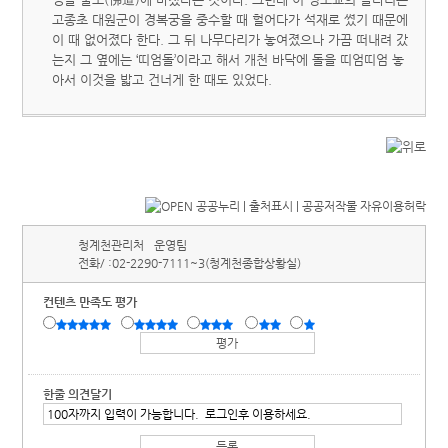
고종초 대원군이 경복궁을 중수할 때 헐어다가 석재로 썼기 때문에
이 때 없어졌다 한다. 그 뒤 나무다리가 놓여졌으나 가끔 떠내려 갔
는지 그 옆에는 ‘띠엄돌’이라고 해서 개천 바닥에 돌을 띠엄띠엄 놓
아서 이것을 밟고 건너게 한 때도 있었다.
청계천관리처
운영팀
전화/ :
02-2290-7111~3(청계천종합상황실)
컨텐츠 만족도 평가
한줄 의견달기