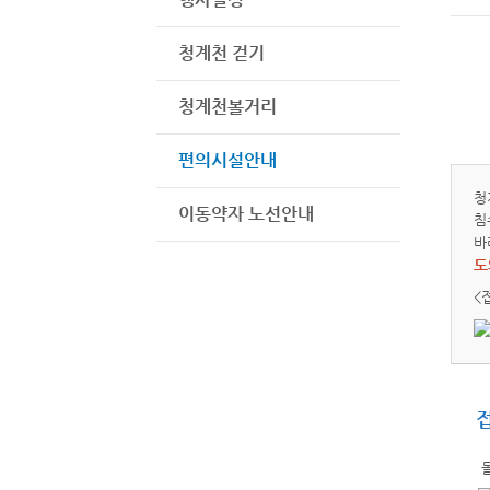
청계천 걷기
청계천볼거리
편의시설안내
청
이동약자 노선안내
침
바
도
<