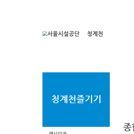
본문바로가기
로그인
ENGLISH
서
청계천
청계천즐기기
종
행사일정