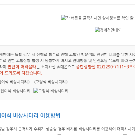
계천에는 돌발 강우 시 산책로 침수로 인해 고립된 방문객의 안전한 대피를 위한 시
수로 인한 고립상황 발생 시 당황하지 마시고 안내방송 및 안전요원 유도에 따라 근
판단이 어려울때
종합상황실 02)2290-7111~
라며
는 소지하신 휴대폰으로
와 드리도록 하겠습니다.
접이식 비상사다리>
<고정식 비상사다리>
접이식 비상사다리 이용방법
돌발 강우시 급격하게 수위가 상승할 경우 비치된 비상사다리를 이용하여 대피하시기