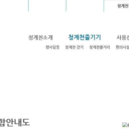
울월드컵경기장
장충체육관
고척스카이돔
청계천
청계천즐기기
청계천소개
사용
행사일정
청계천 걷기
청계천볼거리
편의시
합안내도