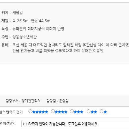
위치 :
새말길
제원 :
폭 26.5m, 연장 44.5m
특징 :
뉴타운의 미래지향적 이미지 반영
주변 :
성동청소년회관
유래 :
조선 세종 때 대표적인 청백리로 알려진 하정 유관선생 댁이 이 다리 근처였
산을 받쳐들고 비를 피했을 정도였다고 하여 유래한 이름임
담당부서 :
청계천관리처
담당팀 :
운영팀
텐츠 만족도 평가
줄 의견달기