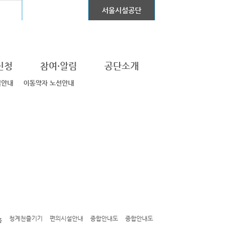
어린이대공원
서울시설공단
신청
참여·알림
공단소개
설안내
이동약자 노선안내
청계천즐기기
편의시설안내
종합안내도
종합안내도