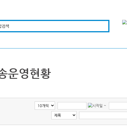
합검색
복지경제
문화체육
도로관리
시설안전
송운영현황
~