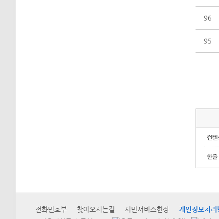
96
95
컨텐
한줄
전화번호부
찾아오시는길
시민서비스헌장
개인정보처리