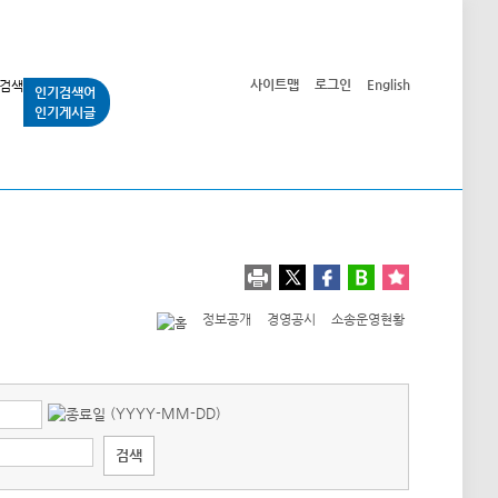
사이트맵
로그인
English
인기검색어
인기게시글
교통사업
시민광장
공단소개
정보공개
정보공개
경영공시
소송운영현황
(YYYY-MM-DD)