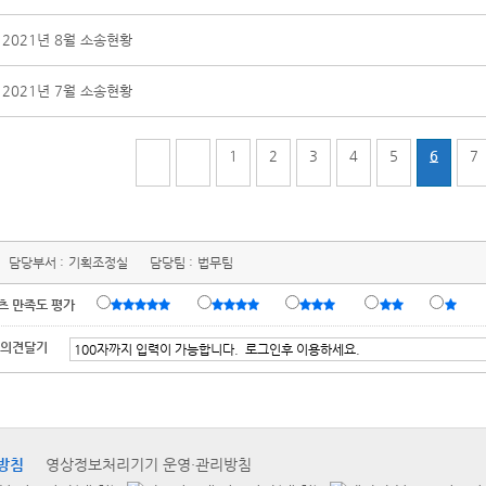
2021년 8월 소송현황
2021년 7월 소송현황
1
2
3
4
5
6
7
담당부서 :
기획조정실
담당팀 :
법무팀
츠 만족도 평가
 의견달기
방침
영상정보처리기기 운영·관리방침