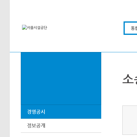
본문바로가기
통
소
경영공시
정보공개