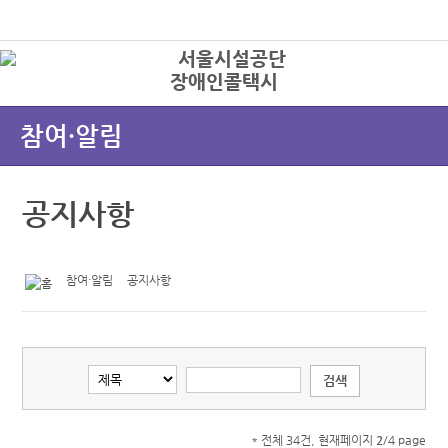
본문바로가기
로그인
장애인콜택시
상
참여·알림
공지사항
참여·알림
공지사항
* 전체 34건, 현재페이지
2
/4 page