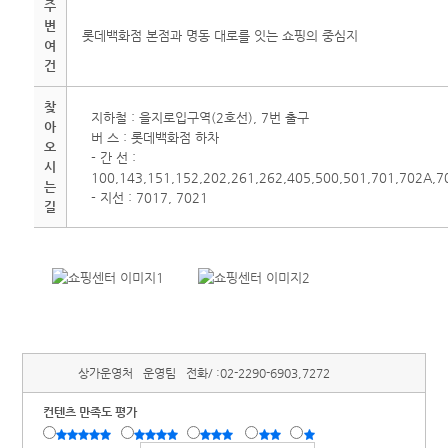
주
변
롯데백화점 본점과 명동 대로를 잇는 쇼핑의 중심지
여
건
찾
지하철 : 을지로입구역(2호선), 7번 출구
아
버 스 : 롯데백화점 하차
오
- 간 선 :
시
100,143,151,152,202,261,262,405,500,501,701,702A,7
는
- 지선 : 7017, 7021
길
상가운영처
운영팀
전화/ :
02-2290-6903,7272
컨텐츠 만족도 평가