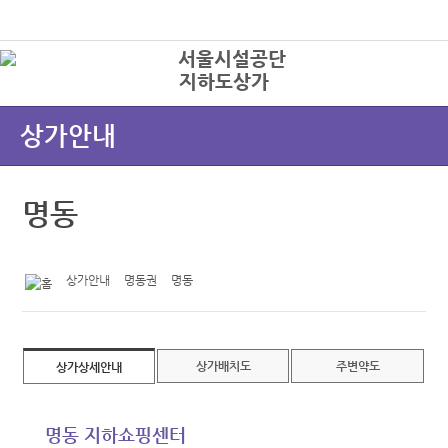
본문바로가기
로그인
지하도상가
상
상가안내
명동
상가안내
명동권
명동
상가배치도
주변약도
상가상세안내
명동 지하쇼핑센터