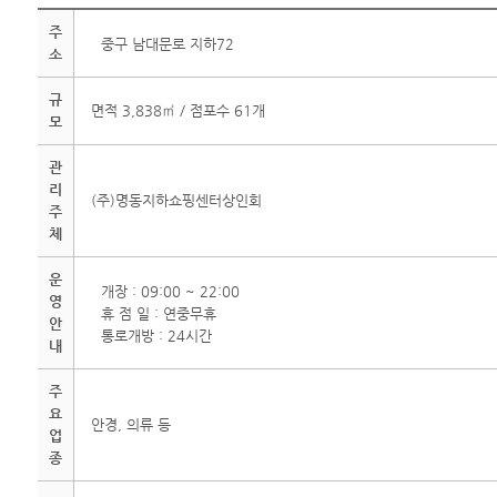
주
중구 남대문로 지하72
소
규
면적 3,838㎡ / 점포수 61개
모
관
리
(주)명동지하쇼핑센터상인회
주
체
운
개장 : 09:00 ~ 22:00
영
휴 점 일 : 연중무휴
안
통로개방 : 24시간
내
주
요
안경, 의류 등
업
종