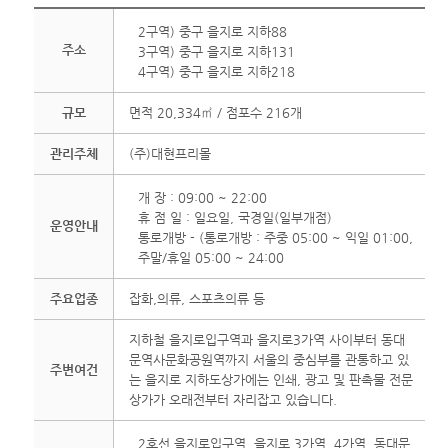
2구역) 중구 을지로 지하88
주소
3구역) 중구 을지로 지하131
4구역) 중구 을지로 지하218
규모
면적 20,334㎡ / 점포수 216개
관리주체
(주)대현프리몰
개 장 : 09:00 ~ 22:00
휴 점 일 : 일요일, 국경일(일부개점)
운영안내
통로개방 - (통로개방 : 주중 05:00 ~ 익일 01:00,
주말/휴일 05:00 ~ 24:00
주요업종
잡화,의류, 스포츠의류 등
지하철 을지로입구역과 을지로3가역 사이부터 동대
문역사문화공원역까지 서울의 중심부를 관통하고 있
주변여건
는 을지로 지하도상가에는 인쇄, 광고 및 판촉물 전문
상가가 오래전부터 자리잡고 있습니다.
2호선 을지로입구역, 을지로 3가역, 4가역, 동대문