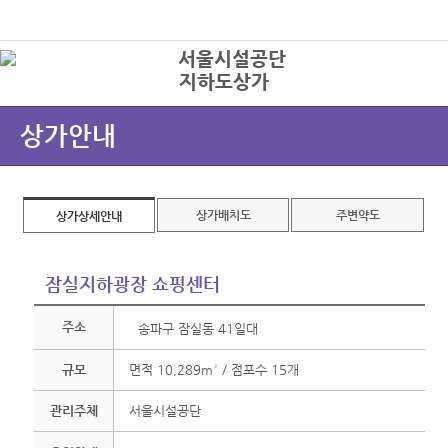
본문바로가기
로그인
지하도상가
상
상가안내
상가배치도
주변약도
상가상세안내
잠실지하광장 쇼핑센터
주소
송파구 잠실동 41일대
규모
면적 10,289m² / 점포수 15개
관리주체
서울시설공단