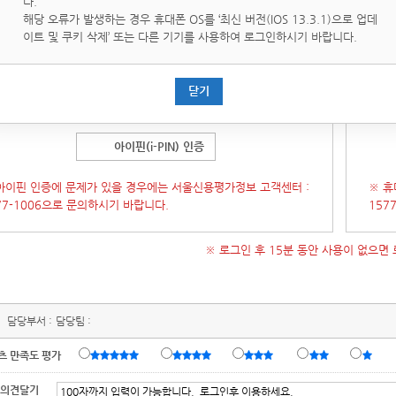
다.
핀(i-PIN)은 인터넷상의 개인식별번호를 의미하며, 대면확인이
휴대
해당 오류가 발생하는 경우 휴대폰 OS를 ‘최신 버전(IOS 13.3.1)으로 업데
운 인터넷에서 주민등록번호를 사용하지 않고도 본인임을 확인할
통해 
이트 및 쿠키 삭제’ 또는 다른 기기를 사용하여 로그인하시기 바랍니다.
있는 수단입니다.
증 창이 오류가 발생 할 경우 인증창을 닫은 후
[새로고침]
후에 다
(인증
닫기
시도 부탁 드립니다.)
시 시
아이핀(i-PIN) 인증
아이핀 인증에 문제가 있을 경우에는 서울신용평가정보 고객센터 :
※ 휴
77-1006으로 문의하시기 바랍니다.
157
※ 로그인 후 15분 동안 사용이 없으면
담당부서 :
담당팀 :
츠 만족도 평가
 의견달기