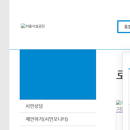
본문바로가기
통
로
시민상담
제안하기(시민모니터)
아