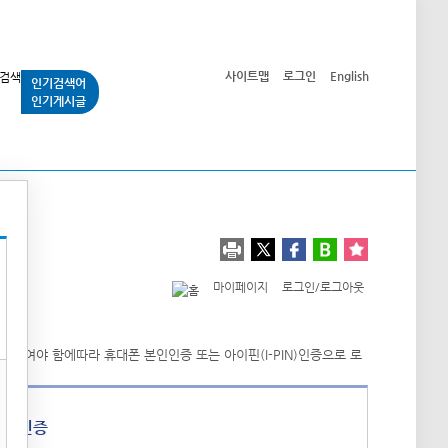
사이트맵
로그인
English
인기검색어
인기게시글
교통사업
시민광장
공단소개
정보공개
마이페이지
로그인/로그아웃
폰 인증