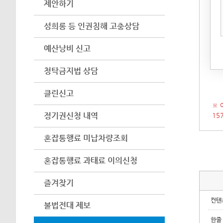
제안하기
아이
어려
성희롱 등 인권침해 고충상담
수 
예산낭비 신고
(인
시 
청탁금지법 상담
클린신고
※ 
정기권신청 내역
15
혼잡통행료 미납차량조회
혼잡통행료 과태료 이의신청
즐겨찾기
컨텐
불법전대 제보
한줄