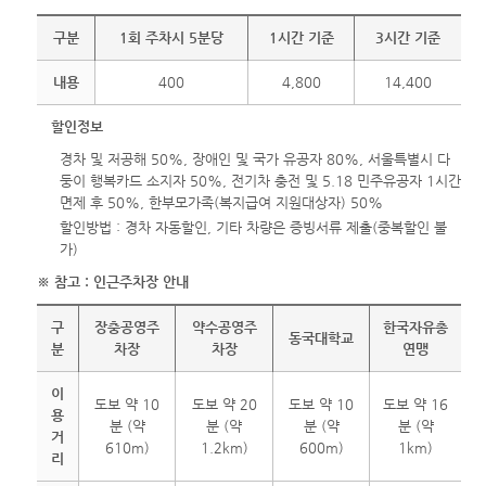
구분
1회 주차시 5분당
1시간 기준
3시간 기준
내용
400
4,800
14,400
할인정보
경차 및 저공해 50%, 장애인 및 국가 유공자 80%, 서울특별시 다
둥이 행복카드 소지자 50%, 전기차 충전 및 5.18 민주유공자 1시간
면제 후 50%, 한부모가족(복지급여 지원대상자) 50%
할인방법 : 경차 자동할인, 기타 차량은 증빙서류 제출(중복할인 불
가)
※ 참고 : 인근주차장 안내
구
장충공영주
약수공영주
한국자유총
동국대학교
분
차장
차장
연맹
이
도보 약 10
도보 약 20
도보 약 10
도보 약 16
용
분 (약
분 (약
분 (약
분 (약
거
610m)
1.2km)
600m)
1km)
리