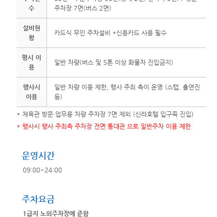
수
주차장 7면(버스 2면)
설비현
카드식 무인 주차설비 *신용카드 사용 필수
황
평시 이
일반 차량(버스 및 5톤 이상 화물차 진입금지)
용
행사시
일반 차량 이용 제한, 행사 주최 측이 운영 (스텝, 출연진
이용
등)
* 체육관 방문·업무용 차량 주차장 7면 제외 (신라호텔 입구쪽 진입)
* 행사시 행사 주최측 주차장 전면 통대관 으로 일반주차 이용 제한
운영시간
09:00~24:00
주차요금
1급지 노외주차장에 준함