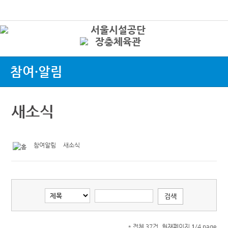
본문바로가기
로그인
상
참여·알림
새소식
참여알림
새소식
* 전체 37건, 현재페이지
1
/4 page