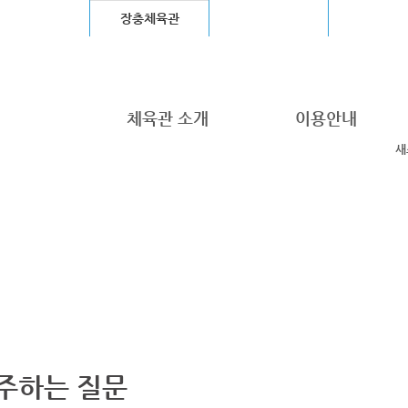
울월드컵경기장
장충체육관
고척스카이돔
청계천
체육관 소개
이용안내
새
주하는 질문