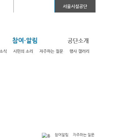
어린이대공원
서울시설공단
참여·알림
공단소개
소식
시민의 소리
자주하는 질문
행사 갤러리
참여알림
자주하는 질문