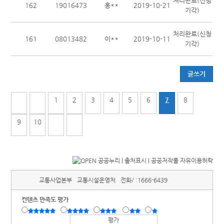
처리완료(신청
162
19016473
홍**
2019-10-21
기각)
처리완료(신청
161
08013482
이**
2019-10-11
기각)
글쓰기
1
2
3
4
5
6
7
8
9
10
교통사업본부
교통시설운영처
전화/ :
1666-6439
컨텐츠 만족도 평가