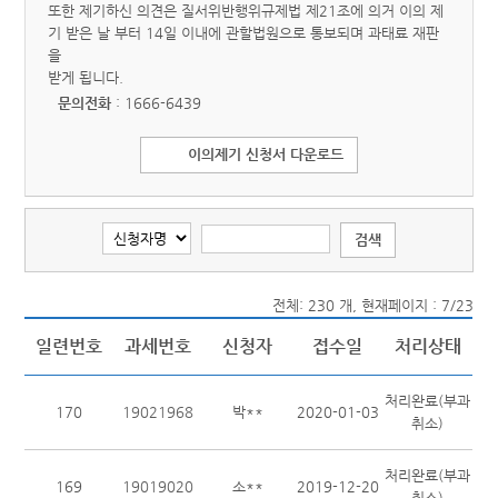
또한 제기하신 의견은 질서위반행위규제법 제21조에 의거 이의 제
기 받은 날 부터 14일 이내에 관할법원으로 통보되며 과태료 재판
을
받게 됩니다.
문의전화
: 1666-6439
이의제기 신청서 다운로드
전체: 230 개, 현재페이지 : 7/23
일련번호
과세번호
신청자
접수일
처리상태
처리완료(부과
170
19021968
박**
2020-01-03
취소)
처리완료(부과
169
19019020
소**
2019-12-20
취소)