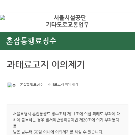
본문바로가기
로그인
기타도로교통업무
상
혼잡통행료징수
과태료고지 이의제기
혼잡통행료징수
과태료고지 이의제기
서울특별시 혼잡통행료 징수조례 제11조에 의한 과태로 부과에 대
하여 불복하는 경우 질서위반행위규제법 제20조에 의거 부과통지
를
받은 날부터 60일 이내에 이의제기를 하실 수 있습니다.