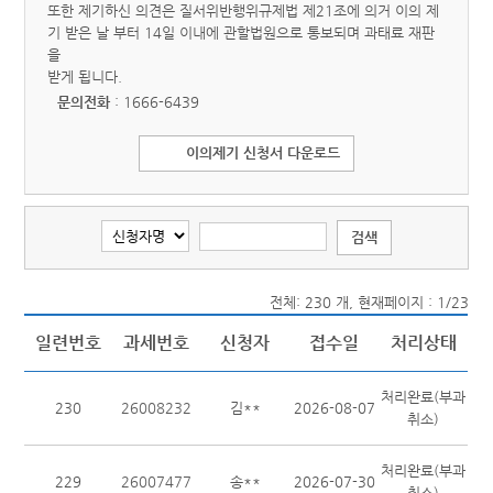
또한 제기하신 의견은 질서위반행위규제법 제21조에 의거 이의 제
기 받은 날 부터 14일 이내에 관할법원으로 통보되며 과태료 재판
을
받게 됩니다.
문의전화
: 1666-6439
이의제기 신청서 다운로드
전체: 230 개, 현재페이지 : 1/23
일련번호
과세번호
신청자
접수일
처리상태
처리완료(부과
230
26008232
김**
2026-08-07
취소)
처리완료(부과
229
26007477
송**
2026-07-30
취소)