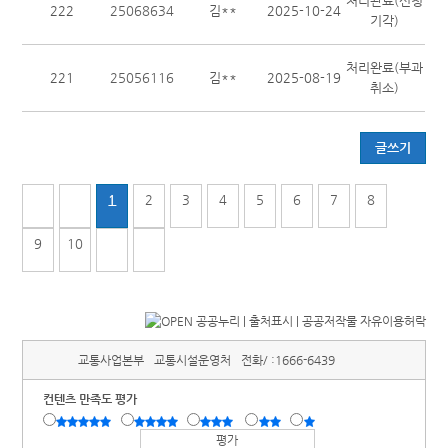
처리완료(신청
222
25068634
김**
2025-10-24
기각)
처리완료(부과
221
25056116
김**
2025-08-19
취소)
글쓰기
1
2
3
4
5
6
7
8
9
10
교통사업본부
교통시설운영처
전화/ :
1666-6439
컨텐츠 만족도 평가