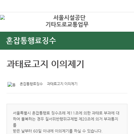
본문바로가기
로그인
기타도로교통업무
상
혼잡통행료징수
과태료고지 이의제기
혼잡통행료징수
과태료고지 이의제기
서울특별시 혼잡통행료 징수조례 제11조에 의한 과태로 부과에 대
하여 불복하는 경우 질서위반행위규제법 제20조에 의거 부과통지
를
받은 날부터 60일 이내에 이의제기를 하실 수 있습니다.